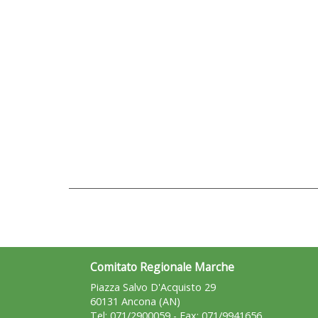
Comitato Regionale Marche
Piazza Salvo D'Acquisto 29
60131 Ancona (AN)
Tel: 071/2900059 - Fax: 071/9941656