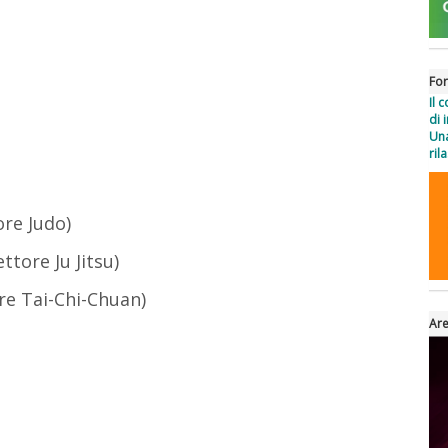
For
Il 
di 
Una
ril
re Judo)
tore Ju Jitsu)
ore Tai-Chi-Chuan)
Are