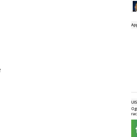
App
e
UIS
Ogn
rac