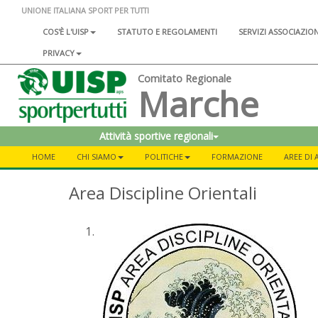
UNIONE ITALIANA SPORT PER TUTTI
COS'È L'UISP
STATUTO E REGOLAMENTI
SERVIZI ASSOCIAZIO
PRIVACY
Comitato Regionale
Marche
Attività sportive regionali
HOME
CHI SIAMO
POLITICHE
FORMAZIONE
AREE DI A
Area Discipline Orientali