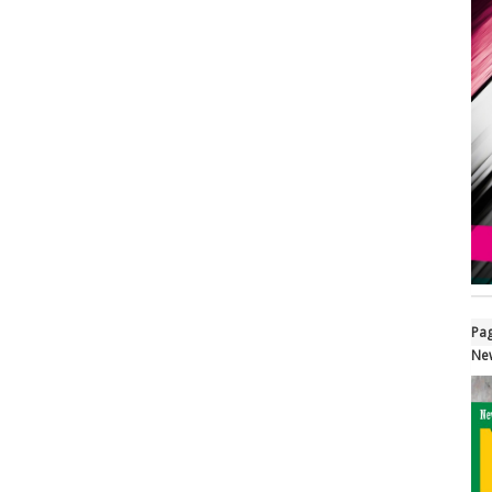
Pag
New