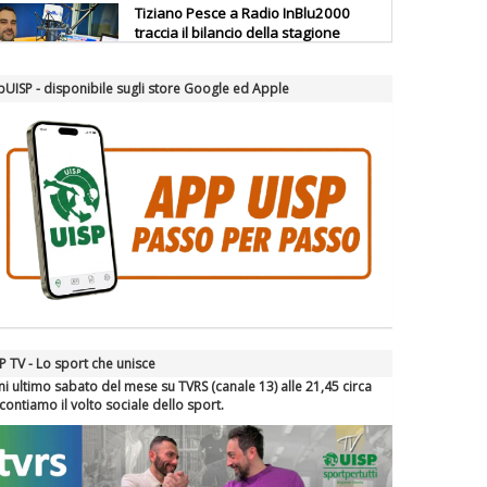
Tiziano Pesce a Radio InBlu2000
traccia il bilancio della stagione
UISP - disponibile sugli store Google ed Apple
Ddl Lobby, Uisp: “Il Parlamento
valorizzi le nostre specificità"
La formazione Uisp rallenta ma
prosegue anche in estate
Tiziano Pesce nel Cda di
Fondazione Terzjus: prima riunione
a Roma
P TV - Lo sport che unisce
i ultimo sabato del mese su TVRS (canale 13) alle 21,45 circa
contiamo il volto sociale dello sport.