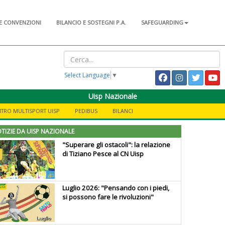
E CONVENZIONI
BILANCIO E SOSTEGNI P.A.
SAFEGUARDING
Select Language
▼
Uisp Nazionale
TRO MULTISPORT UISP
PEDIBUS
BILANCI
TIZIE DA UISP NAZIONALE
"Superare gli ostacoli": la relazione
di Tiziano Pesce al CN Uisp
Luglio 2026: "Pensando con i piedi,
si possono fare le rivoluzioni"