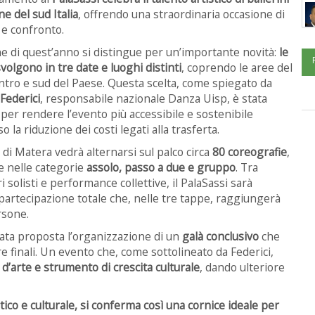
ne del sud Italia
, offrendo una straordinaria occasione di
à e confronto.
ne di quest’anno si distingue per un’importante novità:
le
 svolgono in tre date e luoghi distinti
, coprendo le aree del
ntro e sud del Paese. Questa scelta, come spiegato da
 Federici
, responsabile nazionale Danza Uisp, è stata
per rendere l’evento più accessibile e sostenibile
o la riduzione dei costi legati alla trasferta.
 di Matera vedrà alternarsi sul palco circa
80 coreografie
,
e nelle categorie
assolo, passo a due e gruppo
. Tra
i solisti e performance collettive, il PalaSassi sarà
a partecipazione totale che, nelle tre tappe, raggiungerà
rsone.
 stata proposta l’organizzazione di un
galà conclusivo
che
re finali. Un evento che, come sottolineato da Federici,
d’arte e strumento di crescita culturale
, dando ulteriore
tico e culturale, si conferma così una cornice ideale per