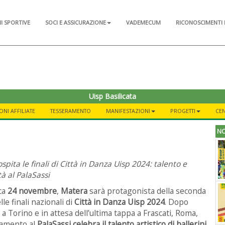
NI SPORTIVE
SOCI E ASSICURAZIONE
VADEMECUM
RICONOSCIMENTI 
Uisp Basilicata
ONI AFFILIATE
TESSERAMENTO
MANIFESTAZIONI
PROGETTI
CEN
NO
spita le finali di Città in Danza Uisp 2024: talento e
tà al PalaSassi
ca
24 novembre
,
Matera
sarà protagonista della seconda
le finali nazionali di
Città in Danza Uisp 2024
. Dopo
o a Torino e in attesa dell’ultima tappa a Frascati, Roma,
tamento al
PalaSassi
celebra il talento artistico di ballerini