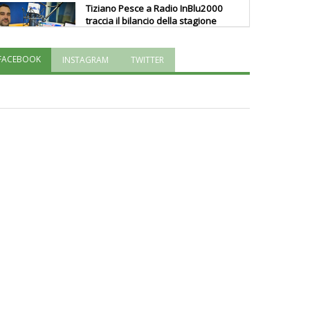
Tiziano Pesce a Radio InBlu2000
traccia il bilancio della stagione
FACEBOOK
INSTAGRAM
TWITTER
Ddl Lobby, Uisp: “Il Parlamento
valorizzi le nostre specificità"
La formazione Uisp rallenta ma
prosegue anche in estate
Tiziano Pesce nel Cda di
Fondazione Terzjus: prima riunione
a Roma