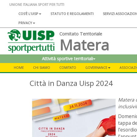
UNIONE ITALIANA SPORT PER TUTTI
COS'È L'UISP
STATUTO E REGOLAMENTI
SERVIZI ASSOCIAZIO
PRIVACY
Comitato Territoriale
Matera
Attività sportive territoriali
HOME
CHI SIAMO
COMITATO
GOVERNANCE
ASSOCIAZI
Città in Danza Uisp 2024
Matera o
inclusivi
Domeni
tappa del
l’esordi
l’appun