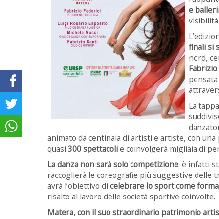
e balleri
visibilit
L’edizio
finali si
nord, ce
Fabrizio
pensata 
attravers
La tappa
suddivis
danzator
animato da centinaia di artisti e artiste, con un
quasi
300 spettacoli
e coinvolgerà migliaia di pe
La danza non sarà solo competizione
: è infatti
raccoglierà le coreografie più suggestive delle t
avrà l’obiettivo di
celebrare lo sport come forma 
risalto al lavoro delle società sportive coinvolte.
Matera, con il suo straordinario patrimonio artis