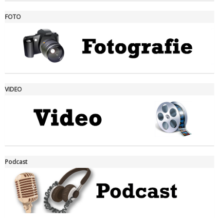
FOTO
Ddl Lobby, Uisp: “Il Parlamento valorizzi le nostre specificità"
VIDEO
La formazione Uisp rallenta ma prosegue anche in estate
Podcast