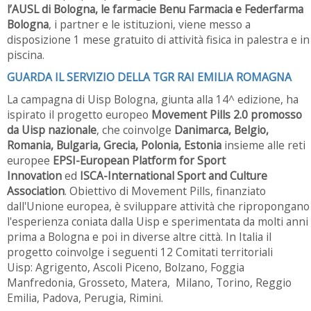
l’AUSL di Bologna, le farmacie Benu Farmacia e Federfarma
Bologna
, i partner e le istituzioni, viene messo a
disposizione 1 mese gratuito di attività fisica in palestra e in
piscina.
GUARDA IL SERVIZIO DELLA TGR RAI EMILIA ROMAGNA
La campagna di Uisp Bologna, giunta alla 14^ edizione, ha
ispirato il progetto europeo
Movement Pills 2.0
promosso
da Uisp nazionale
, che coinvolge
Danimarca, Belgio,
Romania, Bulgaria, Grecia, Polonia, Estonia
insieme alle reti
europee
EPSI-European Platform for Sport
Innovation
ed
ISCA-International Sport and Culture
Association
. Obiettivo di Movement Pills, finanziato
dall'Unione europea, è sviluppare attività che ripropongano
l'esperienza coniata dalla Uisp e sperimentata da molti anni
prima a Bologna e poi in diverse altre città. In Italia il
progetto coinvolge i seguenti 12 Comitati territoriali
Uisp: Agrigento, Ascoli Piceno, Bolzano, Foggia
Manfredonia, Grosseto, Matera, Milano, Torino, Reggio
Emilia, Padova, Perugia, Rimini.