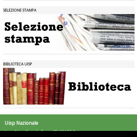
SELEZIONE STAMPA
Tiziano Pesce nel Cda di Fondazione Terzjus: prima riunione a
Roma
BIBLIOTECA UISP
Uisp Nazionale
L.go Nino Franchellucci, 73 00155 Roma