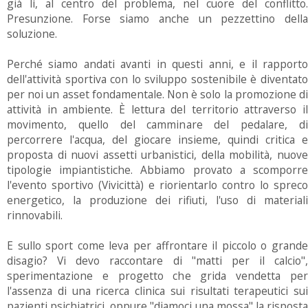
già lì, al centro del problema, nel cuore del conflitto.
Presunzione. Forse siamo anche un pezzettino della
soluzione.
Perché siamo andati avanti in questi anni, e il rapporto
dell'attività sportiva con lo sviluppo sostenibile è diventato
per noi un asset fondamentale. Non è solo la promozione di
attività in ambiente. È lettura del territorio attraverso il
movimento, quello del camminare del pedalare, di
percorrere l'acqua, del giocare insieme, quindi critica e
proposta di nuovi assetti urbanistici, della mobilità, nuove
tipologie impiantistiche. Abbiamo provato a scomporre
l'evento sportivo (Vivicittà) e riorientarlo contro lo spreco
energetico, la produzione dei rifiuti, l'uso di materiali
rinnovabili.
E sullo sport come leva per affrontare il piccolo o grande
disagio? Vi devo raccontare di "matti per il calcio",
sperimentazione e progetto che grida vendetta per
l'assenza di una ricerca clinica sui risultati terapeutici sui
pazienti psichiatrici, oppure "diamoci una mossa" la risposta