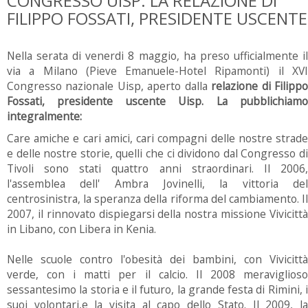
CONGRESSO UISP: LA RELAZIONE DI
FILIPPO FOSSATI, PRESIDENTE USCENTE
Nella serata di venerdi 8 maggio, ha preso ufficialmente il
via a Milano (Pieve Emanuele-Hotel Ripamonti) il XVI
Congresso nazionale Uisp, aperto dalla
relazione di Filipp
Fossati, presidente uscente Uisp. La pubblichiamo
integralmente:
Care amiche e cari amici, cari compagni delle nostre strade
e delle nostre storie, quelli che ci dividono dal Congresso di
Tivoli sono stati quattro anni straordinari. Il 2006,
l'assemblea dell' Ambra Jovinelli, la vittoria del
centrosinistra, la speranza della riforma del cambiamento. Il
2007, il rinnovato dispiegarsi della nostra missione Vivicittà
in Libano, con Libera in Kenia.
Nelle scuole contro l'obesità dei bambini, con Vivicittà
verde, con i matti per il calcio. Il 2008 meraviglioso
sessantesimo la storia e il futuro, la grande festa di Rimini, i
suoi volontari,e la visita al capo dello Stato. Il 2009, la