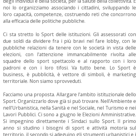
degli individui e della società, per la salute della collettività. E
noi lo organizziamo associando i cittadini, sviluppando le
loro capacità, competenze, costruendo reti che concorrono
alla efficacia delle politiche pubbliche.
Ci sta stretto lo Sport delle istituzioni. Gli assessorati con
due soldi da dividere fra i più bravi nel fare lobby, con le
pubbliche relazioni da tenere con le società in vista delle
elezioni, con l'attenzione immancabilmente rivolta alle
squadre dello sport spettacolo e al rapporto con i loro
padroni e con i loro tifosi. Va tutto bene. Lo Sport è
business, è pubblicità, è vettore di simboli, è marketing
territoriale. Non siamo sprovveduti.
Facciamo una proposta. Allargare l'ambito istituzionale dello
Sport. Organizzarlo dove già si può trovare. Nell'Ambiente e
nell'Urbanistica, nella Sanità e nel Sociale, nel Turismo e nei
Lavori Pubblici. Ci sono a giugno le Elezioni Amministrative.
Si impegnino direttamente i Sindaci sullo Sport. Il primo
anno si studino i bisogni di sport e attività motoria sul
territorio, il secondo si adeguino gli strumenti urbanistici e i