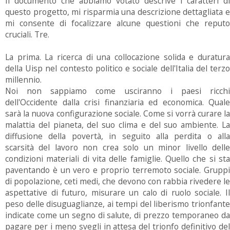
Il documento che abbiamo votato descrive i caratteri di
questo progetto, mi risparmia una descrizione dettagliata e
mi consente di focalizzare alcune questioni che reputo
cruciali. Tre.
La prima. La ricerca di una collocazione solida e duratura
della Uisp nel contesto politico e sociale dell'Italia del terzo
millennio.
Noi non sappiamo come usciranno i paesi ricchi
dell'Occidente dalla crisi finanziaria ed economica. Quale
sarà la nuova configurazione sociale. Come si vorrà curare la
malattia del pianeta, del suo clima e del suo ambiente. La
diffusione della povertà, in seguito alla perdita o alla
scarsità del lavoro non crea solo un minor livello delle
condizioni materiali di vita delle famiglie. Quello che si sta
paventando è un vero e proprio terremoto sociale. Gruppi
di popolazione, ceti medi, che devono con rabbia rivedere le
aspettative di futuro, misurare un calo di ruolo sociale. Il
peso delle disuguaglianze, ai tempi del liberismo trionfante
indicate come un segno di salute, di prezzo temporaneo da
pagare per i meno svegli in attesa del trionfo definitivo del