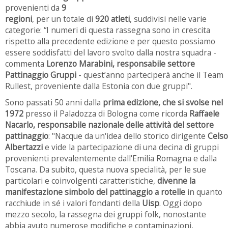
provenienti da
9
regioni
, per un totale di
920 atleti
, suddivisi nelle varie
categorie: “I numeri di questa rassegna sono in crescita
rispetto alla precedente edizione e per questo possiamo
essere soddisfatti del lavoro svolto dalla nostra squadra -
commenta
Lorenzo Marabini, responsabile settore
Pattinaggio Gruppi
- quest’anno parteciperà anche il Team
Rullest, proveniente dalla Estonia con due gruppi".
Sono passati 50 anni dalla
prima edizione, che si svolse nel
1972
presso il Paladozza di Bologna come ricorda
Raffaele
Nacarlo, responsabile nazionale delle attività del settore
pattinaggio
: "Nacque da un'idea dello storico dirigente
Celso
Albertazzi
e vide la partecipazione di una decina di gruppi
provenienti prevalentemente dall'Emilia Romagna e dalla
Toscana. Da subito, questa nuova specialità, per le sue
particolari e coinvolgenti caratteristiche,
divenne la
manifestazione simbolo del pattinaggio a rotelle
in quanto
racchiude in sé i valori fondanti della
Uisp
. Oggi dopo
mezzo secolo, la rassegna dei gruppi folk, nonostante
abbia avuto numerose modifiche e contaminazioni,