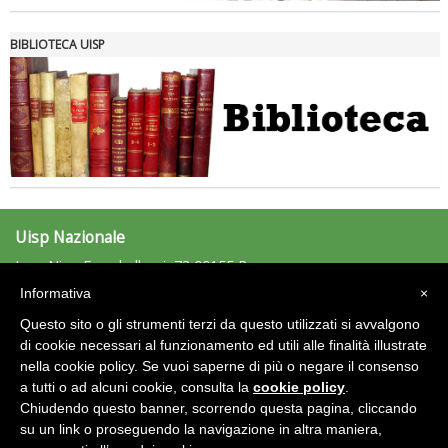
BIBLIOTECA UISP
Uisp Nazionale
L.go Nino Franchellucci, 73 00155 Roma
Tel: 06.439841 - Fax: 06.43984320
Informativa
×
uisp@uisp.it
e-mail:
Questo sito o gli strumenti terzi da questo utilizzati si avvalgono
C.F.: 97029170582
di cookie necessari al funzionamento ed utili alle finalità illustrate
nella cookie policy. Se vuoi saperne di più o negare il consenso
Area Riservata 2.0
a tutti o ad alcuni cookie, consulta la
cookie policy
.
Chiudendo questo banner, scorrendo questa pagina, cliccando
su un link o proseguendo la navigazione in altra maniera,