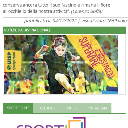
conserva ancora tutto il suo fascino e rimane il fiore
all'occhiello della nostra attività”.
(Lorenzo Boffa)
pubblicato il: 04/12/2022 | visualizzato 1669 volte
NOTIZIE DA UISP NAZIONALE
SPORT POINT
FACEBOOK
TWITTER
INSTAGRAM
"Superare gli ostacoli": la relazione di Tiziano Pesce al CN Uisp