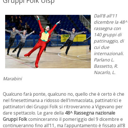
Gruppi Folk Uisp
Dall'8 all'11
dicembre la 48^
rassegna con
140 gruppi di
pattinaggio, di
cui due
internazionali.
Parlano L.
Bassetto, R.
Nacarlo, L.
Marabini
Qualcuno farà ponte, qualcuno no, quello che è certo è che
nel finesettimana a ridosso dell'Immacolata, pattinatrici e
pattinatori dei Gruppi Folk si ritroveranno a Vigevano per
dare spettacolo. Le gare della
48^ Rassegna nazionale
Gruppi Folk
cominceranno il pomeriggio del 9 dicembre e
continueranno fino all'11, ma l'appuntamento è fissato all'8