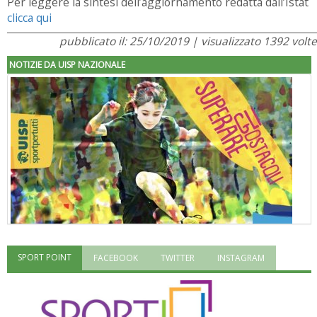
Per leggere la sintesi dell’aggiornamento redatta dall’Istat
clicca qui
pubblicato il: 25/10/2019 | visualizzato 1392 volte
NOTIZIE DA UISP NAZIONALE
SPORT POINT
FACEBOOK
TWITTER
INSTAGRAM
"Superare gli ostacoli": la relazione di Tiziano Pesce al CN Uisp