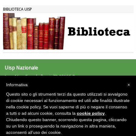
BIBLIOTECA UISP
Uisp Nazionale
L.go Nino Franchellucci, 73 00155 Roma
Tel: 06.439841 - Fax: 06.43984320
Informativa
×
uisp@uisp.it
e-mail:
Questo sito o gli strumenti terzi da questo utilizzati si avvalgono
C.F.: 97029170582
di cookie necessari al funzionamento ed utili alle finalità illustrate
nella cookie policy. Se vuoi saperne di più o negare il consenso
Area Riservata 2.0
a tutti o ad alcuni cookie, consulta la
cookie policy
.
Chiudendo questo banner, scorrendo questa pagina, cliccando
su un link o proseguendo la navigazione in altra maniera,
acconsenti all’uso dei cookie.