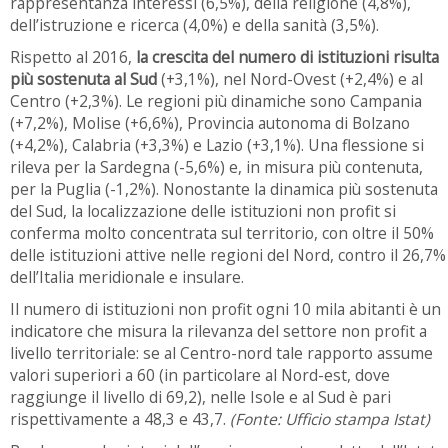
rappresentanza interessi (6,5%), della religione (4,8%),
dell’istruzione e ricerca (4,0%) e della sanità (3,5%).
Rispetto al 2016,
la crescita del numero di istituzioni risulta
più sostenuta al Sud
(+3,1%), nel Nord-Ovest (+2,4%) e al
Centro (+2,3%). Le regioni più dinamiche sono Campania
(+7,2%), Molise (+6,6%), Provincia autonoma di Bolzano
(+4,2%), Calabria (+3,3%) e Lazio (+3,1%). Una flessione si
rileva per la Sardegna (-5,6%) e, in misura più contenuta,
per la Puglia (-1,2%). Nonostante la dinamica più sostenuta
del Sud, la localizzazione delle istituzioni non profit si
conferma molto concentrata sul territorio, con oltre il 50%
delle istituzioni attive nelle regioni del Nord, contro il 26,7%
dell’Italia meridionale e insulare.
Il numero di istituzioni non profit ogni 10 mila abitanti è un
indicatore che misura la rilevanza del settore non profit a
livello territoriale: se al Centro-nord tale rapporto assume
valori superiori a 60 (in particolare al Nord-est, dove
raggiunge il livello di 69,2), nelle Isole e al Sud è pari
rispettivamente a 48,3 e 43,7.
(Fonte: Ufficio stampa Istat)