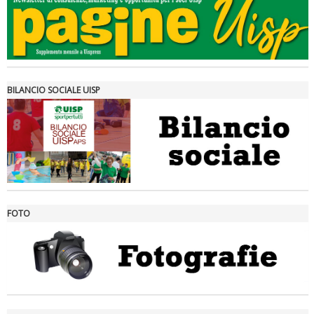
Tiziano Pesce a Radio InBlu2000 traccia il bilancio della stagione
BILANCIO SOCIALE UISP
FOTO
Ddl Lobby, Uisp: “Il Parlamento valorizzi le nostre specificità"