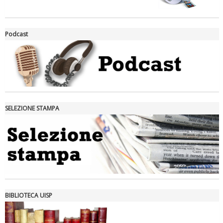
La formazione Uisp rallenta ma prosegue anche in estate
Podcast
SELEZIONE STAMPA
Tiziano Pesce nel Cda di Fondazione Terzjus: prima riunione a
Roma
BIBLIOTECA UISP