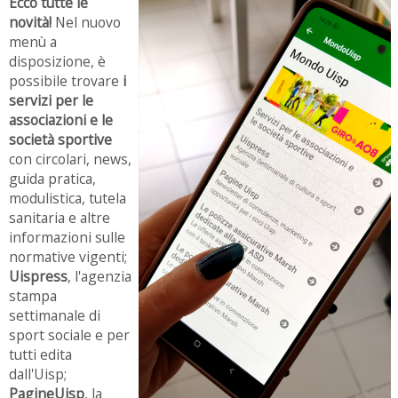
Ecco tutte le
novità!
Nel nuovo
menù a
disposizione, è
possibile trovare
i
servizi per le
associazioni e le
società sportive
con circolari, news,
guida pratica,
modulistica, tutela
sanitaria e altre
informazioni sulle
normative vigenti;
Uispress
, l'agenzia
stampa
settimanale di
sport sociale e per
tutti edita
dall'Uisp;
PagineUisp
, la