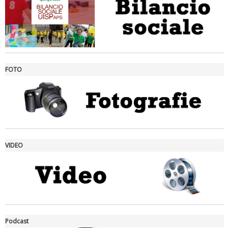
FOTO
Ddl Lobby, Uisp: “Il Parlamento valorizzi le nostre specificità"
VIDEO
La formazione Uisp rallenta ma prosegue anche in estate
Podcast