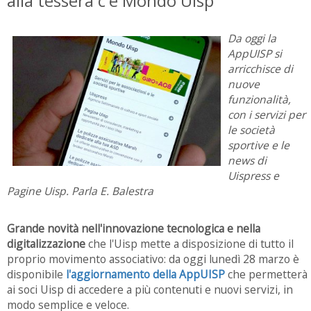
alla tessera c'è Mondo Uisp
Da oggi la
AppUISP si
arricchisce di
nuove
funzionalità,
con i servizi per
le società
sportive e le
news di
Uispress e
Pagine Uisp. Parla E. Balestra
Grande novità nell'innovazione tecnologica e nella
digitalizzazione
che l'Uisp mette a disposizione di tutto il
proprio movimento associativo: da oggi lunedì 28 marzo è
disponibile
l'aggiornamento della AppUISP
che permetterà
ai soci Uisp di accedere a più contenuti e nuovi servizi, in
modo semplice e veloce.