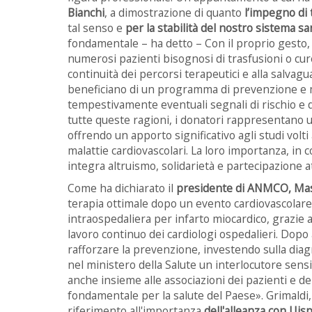
Bianchi
, a dimostrazione di quanto
l’impegno di 
tal senso e
per la stabilità del nostro sistema sa
fondamentale – ha detto – Con il proprio gesto, 
numerosi pazienti bisognosi di trasfusioni o cu
continuità dei percorsi terapeutici e alla salvagua
beneficiano di un programma di prevenzione e m
tempestivamente eventuali segnali di rischio e d
tutte queste ragioni, i donatori rappresentano un
offrendo un apporto significativo agli studi vol
malattie cardiovascolari. La loro importanza, in c
integra altruismo, solidarietà e partecipazione att
Come ha dichiarato il
presidente di ANMCO, Mas
terapia ottimale dopo un evento cardiovascolare e
intraospedaliera per infarto miocardico, grazie a
lavoro continuo dei cardiologi ospedalieri. Dopo 
rafforzare la prevenzione, investendo sulla diagn
nel ministero della Salute un interlocutore sensi
anche insieme alle associazioni dei pazienti e d
fondamentale per la salute del Paese». Grimaldi, 
riferimento all'importanza
dell'alleanza con Uisp