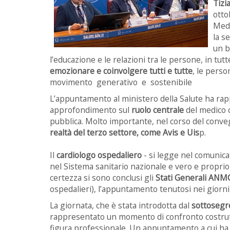
Tizi
otto
Medi
la s
un b
l’educazione e le relazioni tra le persone, in tutte
emozionare e coinvolgere tutti e tutte
, le perso
movimento generativo e sostenibile
L’appuntamento al ministero della Salute ha ra
approfondimento sul
ruolo centrale
del medico c
pubblica. Molto importante, nel corso del conve
realtà del terzo settore, come Avis e Uis
p.
Il
cardiologo ospedaliero
- si legge nel comunica
nel Sistema sanitario nazionale e vero e propri
certezza si sono conclusi gli
Stati Generali AN
ospedalieri), l’appuntamento tenutosi nei giorni
La giornata, che è stata introdotta dal
sottosegre
rappresentato un momento di confronto costrutt
figura professionale. Un appuntamento a cui ha 