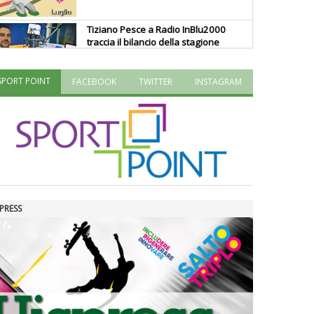
Tiziano Pesce a Radio InBlu2000
traccia il bilancio della stagione
SPORT POINT
FACEBOOK
TWITTER
INSTAGRAM
Ddl Lobby, Uisp: “Il Parlamento
valorizzi le nostre specificità"
La formazione Uisp rallenta ma
prosegue anche in estate
PRESS
Tiziano Pesce nel Cda di
Fondazione Terzjus: prima riunione
a Roma