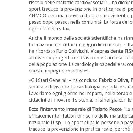
rischio delle malattie cardiovascolari – ha dichiar
sport traduce la prevenzione in pratica reale,
pe
ANMCO per una nuova cultura del movimento, perc
passo dopo passo, nella comunità. La forza dello 
ogni età della vita».
Anche il mondo delle
società scientifiche
ha rinn
formazione dei cittadini: «Ogni dieci minuti in 
ha ricordato
Furio Colivicchi, Vicepresidente FI
attraverso progetti condivisi come Cardiosecur
della popolazione. La cardiologia ospedaliera, co
questo impegno collettivo».
«Gli Stati Generali – ha concluso
Fabrizio Oliva
sintesi e di visione. La cardiologia ospedaliera è 
Lavoriamo ogni giorno nei reparti, nelle terapie 
cittadini e innovare il sistema, in sinergia con le i
Ecco l'intervento integrale di Tiziano Pesce
: “Lo
efficacemente i fattori di rischio delle malattie 
nazionale Uisp - Lo sport aiuta le persone a passa
traduce la prevenzione in pratica reale, perchè l