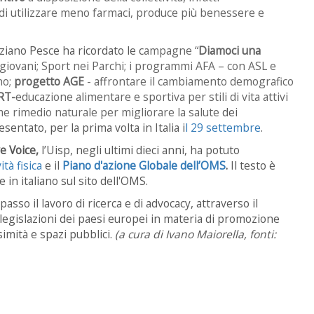
 di utilizzare meno farmaci, produce più benessere e
iziano Pesce ha ricordato le c
ampagne “
Diamoci una
 giovani;
Sport nei Parchi; i p
rogrammi AFA – con ASL e
no;
p
rogetto AGE
- affrontare il cambiamento demografico
RT-
educazione alimentare e sportiva per stili di vita attivi
me rimedio naturale per migliorare la salute
dei
esentato, per la prima volta in Italia i
l 29 settembre
.
e Voice,
l’Uisp, negli ultimi dieci anni, ha potuto
ità fisica
e il
Piano d'azione Globale dell’OMS
.
Il testo è
e in italiano sul sito dell'OMS.
sso il lavoro di ricerca e di advocacy, attraverso il
 legislazioni dei paesi europei in materia di promozione
ssimità e spazi pubblici.
(a cura di Ivano Maiorella, fonti: