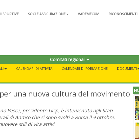
NI SPORTIVE
SOCI E ASSICURAZIONE
VADEMECUM
RICONOSCIMENTI 
Comitati regionali
LI
CALENDARI DI ATTIVITÀ
CALENDARI DI FORMAZIONE
DOCUMENTI
NO
 per una nuova cultura del movimento
ano Pesce, presidente Uisp, è intervenuto agli Stati
rali di Anmco che si sono svolti a Roma il 9 ottobre.
uovere stili di vita attivi