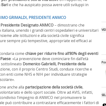
a Bari
e che ha auspicato possa avere utili sviluppi in
SIMO GRIMALDI, PRESIDENTE ANMCO
i, Presidente Designato ANMCO
– dimostrano che
VI
 italiana, unendo i grandi centri ospedalieri e universitari
nsieme alle istituzioni e alla società civile significa
ure sempre più tempestive, appropriate ed efficaci ai
econdaria come
chiave per ridurre fino all’80% degli eventi
o Paese
: «La prevenzione deve cominciare fin dall’età
Po
a sottolineato
Domenico Gabrielli, Presidente della
zione, con il proprio Centro Studi, conduce ricerche e
o con enti come NHS e NIH per individuare strategie
ascolare».
ione anche alla
partecipazione della società civile
,
ontariato e dello sport sociale. Oltre ad AVIS, infatti,
SE
ha condiviso l’impegno di ANMCO nel promuovere la
 può contribuire a contrastare efficacemente i fattori di