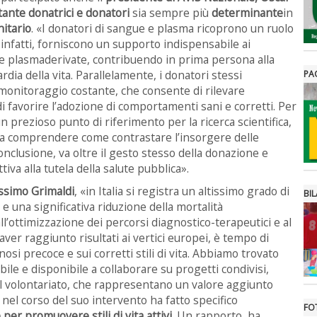
tante donatrici e donatori
sia sempre più
determinante
in
nitario
. «I donatori di sangue e plasma ricoprono un ruolo
infatti, forniscono un supporto indispensabile ai
re plasmaderivate, contribuendo in prima persona alla
rdia della vita. Parallelamente, i donatori stessi
PA
onitoraggio costante, che consente di rilevare
i favorire l’adozione di comportamenti sani e corretti. Per
 prezioso punto di riferimento per la ricerca scientifica,
ti a comprendere come contrastare l’insorgere delle
onclusione, va oltre il gesto stesso della donazione e
iva alla tutela della salute pubblica».
simo Grimaldi
, «in Italia si registra un altissimo grado di
BIL
 una significativa riduzione della mortalità
ll’ottimizzazione dei percorsi diagnostico-terapeutici e al
aver raggiunto risultati ai vertici europei, è tempo di
osi precoce e sui corretti stili di vita. Abbiamo trovato
bile e disponibile a collaborare su progetti condivisi,
el volontariato, che rappresentano un valore aggiunto
nel corso del suo intervento ha fatto specifico
FO
 per promuovere stili di vita attivi.
Un rapporto, ha