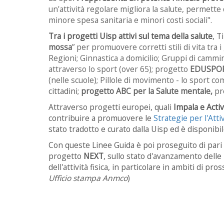
un'attività
regolare migliora la salute, permette
minore spesa sanitaria e minori costi sociali".
Tra i progetti Uisp attivi sul tema della salute
, T
mossa
” per promuovere corretti stili di vita tra i
Regioni;
Ginnastica a domicilio;
Gruppi di cammi
attraverso lo sport (over 65); p
rogetto
EDUSPO
(nelle scuole);
Pillole di movimento - lo sport co
cittadini;
progetto ABC per la Salute mentale,
p
r
Attraverso progetti europei, quali
Impala e Activ
contribuire a promuovere le
Strategie per l'Attiv
stato tradotto e curato dalla Uisp ed è disponibil
Con queste Linee Guida è poi proseguito di pari pa
progetto
NEXT
, sullo stato d'avanzamento delle
dell'attività fisica, in particolare in ambiti di pro
Ufficio stampa Anmco
)