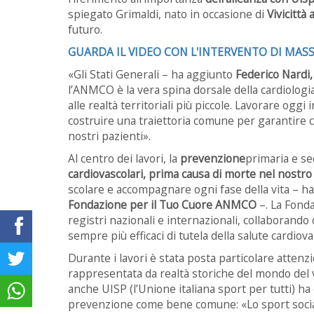
spiegato Grimaldi, nato in occasione di
Vivicittà 
futuro.
GUARDA IL VIDEO CON L'INTERVENTO DI MAS
«Gli Stati Generali – ha aggiunto
Federico Nard
l’ANMCO è la vera spina dorsale della cardiologia
alle realtà territoriali più piccole. Lavorare oggi i
costruire una traiettoria comune per garantire c
nostri pazienti».
Al centro dei lavori, la
prevenzione
primaria e s
cardiovascolari, prima causa di morte nel nostr
scolare e accompagnare ogni fase della vita – h
Fondazione per il Tuo Cuore ANMCO
–. La Fonda
registri nazionali e internazionali, collaborand
sempre più efficaci di tutela della salute cardiov
Durante i lavori è stata posta particolare attenz
rappresentata da realtà storiche del mondo del vol
anche UISP (l’Unione italiana sport per tutti) 
prevenzione come bene comune: «Lo sport sociale