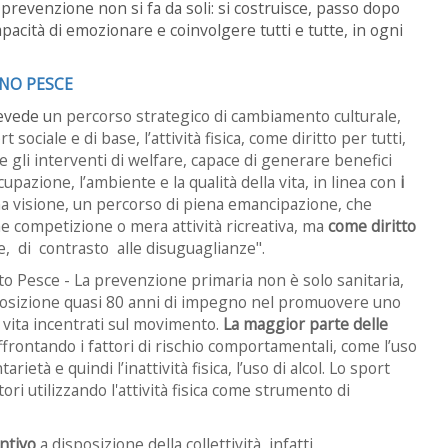
prevenzione non si fa da soli: si costruisce, passo dopo
apacità di emozionare e coinvolgere tutti e tutte, in ogni
ANO PESCE
evede u
n percorso strategico di cambiamento culturale,
ciale e di base, l’attività fisica, come diritto per tutti,
 gli interventi di welfare, capace di generare benefici
ccupazione, l’ambiente e la qualità della vita, in linea con
i
a visione, un percorso di piena emancipazione, che
e competizione o mera attività ricreativa, ma
come diritto
, di contrasto alle disuguaglianze".
to Pesce -
La prevenzione primaria non è solo sanitaria,
posizione quasi 80 anni di impegno nel promuovere uno
 di vita incentrati sul movimento.
La maggior parte delle
rontando i fattori di rischio comportamentali, come l’uso
ietà e quindi l’inattività fisica, l’uso di alcol.
Lo sport
ri utilizzando l'a
ttività fisica come strumento di
ntivo
a disposizione della collettività, infatti