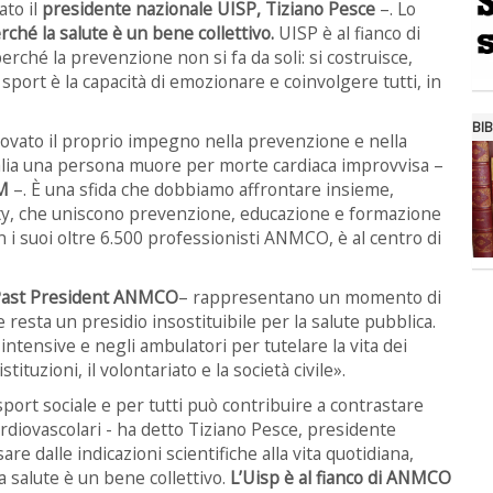
ato il
presidente nazionale UISP, Tiziano Pesce
–. Lo
rché la salute è un bene collettivo.
UISP è al fianco di
hé la prevenzione non si fa da soli: si costruisce,
sport è la capacità di emozionare e coinvolgere tutti, in
BIB
ovato il proprio impegno nella prevenzione e nella
Italia una persona muore per morte cardiaca improvvisa –
SM
–. È una sfida che dobbiamo affrontare insieme,
ity, che uniscono prevenzione, educazione e formazione
n i suoi oltre 6.500 professionisti ANMCO, è al centro di
, Past President ANMCO
– rappresentano un momento di
e resta un presidio insostituibile per la salute pubblica.
intensive e negli ambulatori per tutelare la vita dei
stituzioni, il volontariato e la società civile».
 sport sociale e per tutti può contribuire a contrastare
cardiovascolari - ha detto Tiziano Pesce, presidente
re dalle indicazioni scientifiche alla vita quotidiana,
a salute è un bene collettivo.
L’Uisp è al fianco di ANMCO