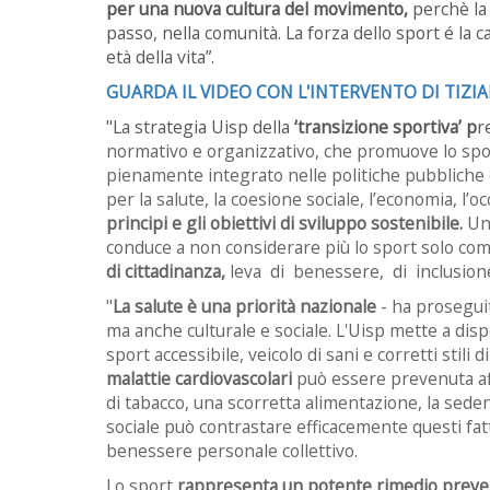
per una nuova cultura del movimento,
perchè la 
passo, nella comunità. La forza dello sport é la c
età della vita”.
GUARDA IL VIDEO CON L'INTERVENTO DI TIZI
"La strategia Uisp della
‘transizione sportiva’ p
r
normativo e organizzativo, che promuove lo sport so
pienamente integrato nelle politiche pubbliche e
per la salute, la coesione sociale, l’economia, l’o
principi e gli obiettivi di sviluppo sostenibile.
Un
conduce a non considerare più lo sport solo com
di cittadinanza,
leva di benessere, di inclusione
"
La salute è una priorità nazionale
- ha prosegui
ma anche culturale e sociale. L'Uisp
mette a dis
sport accessibile, veicolo di sani e corretti stili
malattie cardiovascolari
può essere prevenuta aff
di tabacco, una scorretta alimentazione, la sedentar
sociale può contrastare efficacemente questi fatto
benessere personale collettivo.
Lo sport
rappresenta un potente rimedio preve