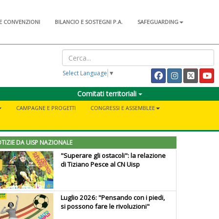
E CONVENZIONI
BILANCIO E SOSTEGNI P.A.
SAFEGUARDING
Select Language
▼
Comitati territoriali
CAMPAGNE E PROGETTI
CONGRESSI E ASSEMBLEE
TIZIE DA UISP NAZIONALE
"Superare gli ostacoli": la relazione
di Tiziano Pesce al CN Uisp
Luglio 2026: "Pensando con i piedi,
si possono fare le rivoluzioni"