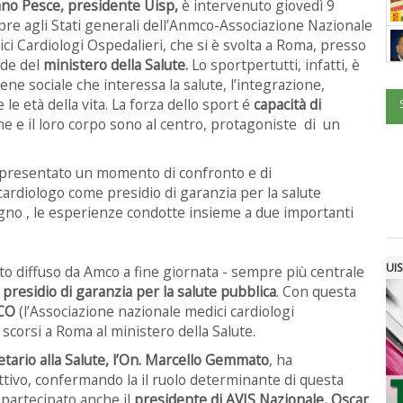
ano Pesce, presidente Uisp,
è intervenuto giovedì 9
bre agli Stati generali dell’Anmco-Associazione Nazionale
ci Cardiologi Ospedalieri, che si è svolta a Roma, presso
ede del
ministero della Salute.
Lo sportpertutti, infatti, è
ene sociale che interessa la salute, l’integrazione,
 le età della vita. La forza dello sport é
capacità di
ne e il loro corpo sono al centro, protagoniste di un
ppresentato un momento di confronto e di
ardiologo come presidio di garanzia per la salute
gno , le esperienze condotte insieme a due importanti
UIS
to diffuso da Amco a fine giornata - sempre più centrale
o
presidio di garanzia per la salute pubblica
. Con questa
MCO
(l’Associazione nazionale medici cardiologi
 scorsi a Roma al ministero della Salute.
tario alla Salute, l’On. Marcello Gemmato
, ha
ivo, confermando la il ruolo determinante di questa
partecipato anche il
presidente di AVIS Nazionale, Oscar