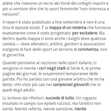
atlete che ricevono un terzo dei fondi dei colleghi maschi e
poi si sentono dire che lo sport femminile “non interessa a
nessuno”.
Il report è stato pubblicato a fine settembre e non è una
lista di episodi isolati. È la
mappa di un sistema
che funziona
esattamente come è stato progettato:
per escludere.
Ma
dentro quella mappa ci sono anche i luoghi dove qualcosa
cambia — dove allenatori, arbitre, genitori e associazioni
scelgono di fare dello sport un terreno di
convivenza
, non
di gerarchia.
Quando pensiamo al razzismo nello sport italiano, ci
vengono in mente i
cori negli stadi
di Serie A, le prime
pagine dei giornali, le sospensioni temporanee delle
partite. Poi ho parlato con una giovane arbitra che mi ha
detto: «Ho visto più casi nei
campionati giovanili
che in
quelli degli adulti».
Lì, lontano dai riflettori,
succede di tutto
. Un ragazzo
insultato in campo con epiteti razzisti, ma l’arbitro non
sente. Niente referto, niente sanzione,
niente