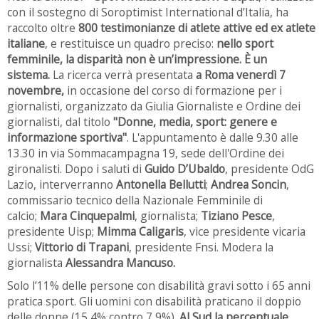
con il sostegno di Soroptimist International d’Italia, ha
raccolto oltre
800 testimonianze di atlete attive ed ex atlete
italiane
, e restituisce un quadro preciso:
nello sport
femminile, la disparità non è un’impressione. È un
sistema.
La ricerca verrà presentata
a Roma venerdì 7
novembre,
in occasione del corso di formazione per i
giornalisti, organizzato da Giulia Giornaliste e Ordine dei
giornalisti, dal titolo
"Donne, media, sport: genere e
informazione sportiva"
. L'appuntamento è dalle 9.30 alle
13.30 in via Sommacampagna 19, sede dell'Ordine dei
gironalisti. Dopo i saluti di
Guido D’Ubaldo
, presidente OdG
Lazio, interverranno
Antonella Bellutti
;
Andrea Soncin
,
commissario tecnico della Nazionale Femminile di
calcio;
Mara Cinquepalmi
, giornalista;
Tiziano Pesce
,
presidente Uisp;
Mimma Caligaris
, vice presidente vicaria
Ussi;
Vittorio di Trapani
, presidente Fnsi. Modera la
giornalista
Alessandra Mancuso.
Solo l’11% delle persone con disabilità gravi sotto i 65 anni
pratica sport. Gli uomini con disabilità praticano il doppio
delle donne (15,4% contro 7,9%).
Al Sud la percentuale