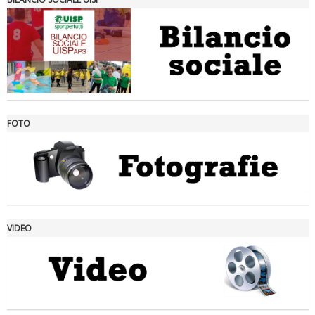
FOTO
Ddl Lobby, Uisp: “Il Parlamento valorizzi le nostre specificità"
VIDEO