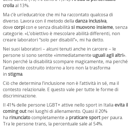
crolla
al 13%.
Ma c’è un’educatrice che mi ha raccontato qualcosa di
diverso. Lavora con il metodo della
danza inclusiva
,
dove
corpi
con e senza disabilità
si muovono insieme
, senza
categorie. «L’obiettivo è mescolare abilità differenti, non
creare laboratori “solo per disabili”», mi ha detto.
Nei suoi laboratori – alcuni tenuti anche in carcere – le
persone si sono sentite «immediatamente
uguali agli altri
».
Non perché la disabilità scompare magicamente, ma perché
l’ambiente costruito intorno a loro non la trasforma
in
stigma
.
Ciò che determina l’inclusione non è l’attività in sé, ma il
contesto relazionale. E questo vale per tutte le forme di
discriminazione.
Il 41% delle persone LGBT+ attive nello sport in Italia
evita il
coming out
nei luoghi di allenamento. Quasi il 20%
ha
rinunciato
completamente a
praticare sport
per paura.
Tra le persone trans, la percentuale sale al 54%.