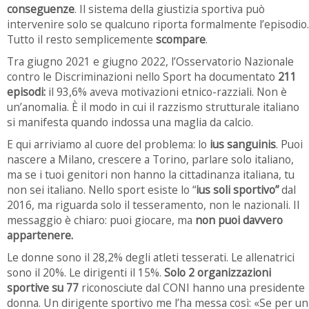
conseguenze
. Il sistema della giustizia sportiva può
intervenire solo se qualcuno riporta formalmente l’episodio.
Tutto il resto semplicemente
scompare
.
Tra giugno 2021 e giugno 2022, l’Osservatorio Nazionale
contro le Discriminazioni nello Sport ha documentato
211
episodi:
il 93,6% aveva motivazioni etnico-razziali. Non è
un’anomalia. È il modo in cui il razzismo strutturale italiano
si manifesta quando indossa una maglia da calcio.
E qui arriviamo al cuore del problema: lo
ius sanguinis
. Puoi
nascere a Milano, crescere a Torino, parlare solo italiano,
ma se i tuoi genitori non hanno la cittadinanza italiana, tu
non sei italiano. Nello sport esiste lo “
ius soli sportivo”
dal
2016, ma riguarda solo il tesseramento, non le nazionali. Il
messaggio è chiaro: puoi giocare, ma
non puoi davvero
appartenere.
Le donne sono il 28,2% degli atleti tesserati. Le allenatrici
sono il 20%. Le dirigenti il 15%.
Solo 2 organizzazioni
sportive su 77
riconosciute dal CONI hanno una presidente
donna. Un dirigente sportivo me l’ha messa così: «Se per un