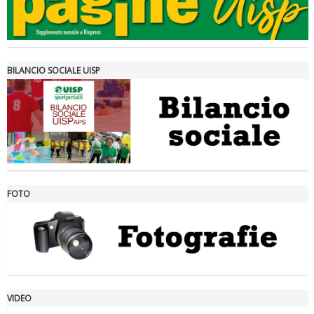
Tiziano Pesce a Radio InBlu2000 traccia il bilancio della stagione
BILANCIO SOCIALE UISP
FOTO
Ddl Lobby, Uisp: “Il Parlamento valorizzi le nostre specificità"
VIDEO