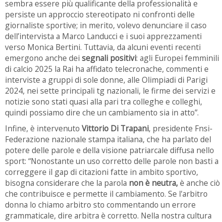
sembra essere più qualificante della professionalità e
persiste un approccio stereotipato ni confronti delle
giornaliste sportive; in merito, volevo denunciare il caso
dell’intervista a Marco Landucci e i suoi apprezzamenti
verso Monica Bertini. Tuttavia, da alcuni eventi recenti
emergono anche dei
segnali positivi
: agli Europei femminili
di calcio 2025 la Rai ha affidato telecronache, commenti e
interviste a gruppi di sole donne, alle Olimpiadi di Parigi
2024, nei sette principali tg nazionali, le firme dei servizi e
notizie sono stati quasi alla pari tra colleghe e colleghi,
quindi possiamo dire che un cambiamento sia in atto”.
Infine, è intervenuto
Vittorio Di Trapani
, presidente Fnsi-
Federazione nazionale stampa italiana, che ha parlato del
potere delle parole e della visione patriarcale diffusa nello
sport: “Nonostante un uso corretto delle parole non basti a
correggere il gap di citazioni fatte in ambito sportivo,
bisogna considerare che la parola
non è neutra,
è anche ciò
che contribuisce e permette il cambiamento. Se l'arbitro
donna lo chiamo arbitro sto commentando un errore
grammaticale, dire arbitra è corretto. Nella nostra cultura