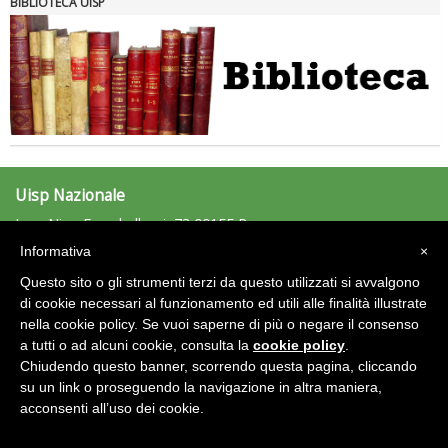
BIBLIOTECA UISP
Uisp Nazionale
L.go Nino Franchellucci, 73 00155 Roma
Tel: 06.439841 - Fax: 06.43984320
Informativa
×
uisp@uisp.it
e-mail:
Questo sito o gli strumenti terzi da questo utilizzati si avvalgono
C.F.: 97029170582
di cookie necessari al funzionamento ed utili alle finalità illustrate
nella cookie policy. Se vuoi saperne di più o negare il consenso
Area Riservata 2.0
a tutti o ad alcuni cookie, consulta la
cookie policy
.
Chiudendo questo banner, scorrendo questa pagina, cliccando
su un link o proseguendo la navigazione in altra maniera,
acconsenti all’uso dei cookie.