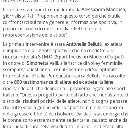
GUARDA LA DIRETTA DELL'EVENTO
Il corso è stato aperto e moderato da
Alessandra Mancuso
,
giornalista Rai: “Proponiamo questo corso perché è utile
confrontarci sul tema genere e informazione sportiva, in
particolar modo di come i media riflettano sulla
rappresentazione delle atlete”.
La prima a intervenire è stata
Antonella Bellutti
, ex atleta
olimpionica e dirigente sportiva, che ha condotto una
ricerca intitolata
S.I.M.O. (Sport Inclusion Modern Output) –
in onore di
Simonetta Valli
, allenatrice di volley femminile
scomparsa quest’anno - con il sostegno di Soroptimist
International d’Italia. Per questa ricerca Bellutti ha raccolto
oltre
800 testimonianze di atlete ed ex atlete italiane
,
riportando dati che delineano il problema legato allo sport
italiano: “Questo progetto parte dal fatto che, nonostante ci
siano dei risultati positivi delle atlete, non bisogna pensare
che tutto vada a gonfie vele: lo sport femminile ha ancora
delle grosse difficoltà da risolvere. Dai dati Istat emerge che
le donne sono estremamente sedentarie, causato anche dal
loro ruolo di cura nella vita di tutti i giorni. Le atlete di alto