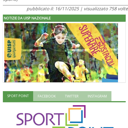
pubblicato il: 16/11/2025 | visualizzato 758 volte
NOTIZIE DA UISP NAZIONALE
SPORT POINT
FACEBOOK
TWITTER
INSTAGRAM
"Superare gli ostacoli": la relazione di Tiziano Pesce al CN Uisp