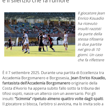
e il silenzio che fa rumore
Il giocatore Jean
Enrico Kouadio
ha ricevuto
insulti razzisti
da parte della
stessa tifoseria
in due partite
nel giro di 10
giorni. Un caso
che fa riflettere
È il 7 settembre 2025. Durante una partita di Eccellenza tra
Accademia Borgomanero e Borgosesia,
Jean Enrico Kouadio,
fantasista dell’Accademia Borgomanero
originario della
Costa d’Avorio ha appena subito fallo sotto la tribuna dei
tifosi ospiti, nasce un alterco con un avversario. Poi gli
insulti:
“Scimmia” ripetuto almeno quattro volte dagli spalti
.
Il giocatore si blocca, l'arbitro si avvicina, ma lo invita solo a