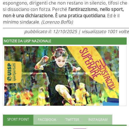
espongono, dirigenti che non restano in silenzio, tifosi che
si dissociano con forza. Perché
l’antirazzismo, nello sport,
non è una dichiarazione. È una pratica quotidiana
. Ed è il
minimo sindacale.
(Lorenzo Boffa)
pubblicato il: 12/10/2025 | visualizzato 1001 volte
NOTIZIE DA UISP NAZIONALE
SPORT POINT
FACEBOOK
TWITTER
INSTAGRAM
"Superare gli ostacoli": la relazione di Tiziano Pesce al CN Uisp