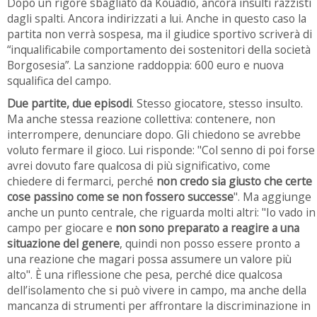
Dopo un rigore sbagliato da Kouadio, ancora insulti razzisti
dagli spalti. Ancora indirizzati a lui. Anche in questo caso la
partita non verrà sospesa, ma il giudice sportivo scriverà di
“inqualificabile comportamento dei sostenitori della società
Borgosesia”. La sanzione raddoppia: 600 euro e nuova
squalifica del campo.
Due partite, due episodi
. Stesso giocatore, stesso insulto.
Ma anche stessa reazione collettiva: contenere, non
interrompere, denunciare dopo. Gli chiedono se avrebbe
voluto fermare il gioco. Lui risponde: "Col senno di poi forse
avrei dovuto fare qualcosa di più significativo, come
chiedere di fermarci, perché
non credo sia giusto che certe
cose passino come se non fossero successe
". Ma aggiunge
anche un punto centrale, che riguarda molti altri: "Io vado in
campo per giocare e
non sono preparato a reagire a una
situazione del genere
, quindi non posso essere pronto a
una reazione che magari possa assumere un valore più
alto". È una riflessione che pesa, perché dice qualcosa
dell’isolamento che si può vivere in campo, ma anche della
mancanza di strumenti per affrontare la discriminazione in