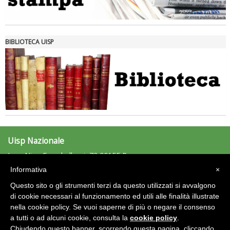
Tiziano Pesce nel Cda di Fondazione Terzjus: prima riunione a
Roma
BIBLIOTECA UISP
Uisp Nazionale
L.go Nino Franchellucci, 73 00155 Roma
Tel: 06.439841 - Fax: 06.43984320
Informativa
×
uisp@uisp.it
e-mail:
Questo sito o gli strumenti terzi da questo utilizzati si avvalgono
C.F.: 97029170582
di cookie necessari al funzionamento ed utili alle finalità illustrate
nella cookie policy. Se vuoi saperne di più o negare il consenso
Area Riservata 2.0
a tutti o ad alcuni cookie, consulta la
cookie policy
.
Chiudendo questo banner, scorrendo questa pagina, cliccando