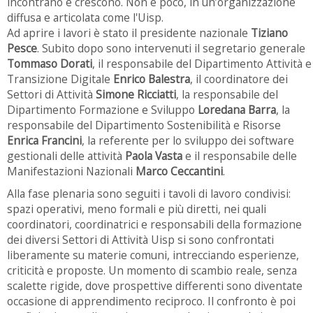
incontrano e crescono. Non è poco, in un’organizzazione
diffusa e articolata come l'Uisp.
Ad aprire i lavori è stato il presidente nazionale
Tiziano
Pesce
. Subito dopo sono intervenuti il segretario generale
Tommaso Dorati
, il responsabile del Dipartimento Attività e
Transizione Digitale
Enrico Balestra
, il coordinatore dei
Settori di Attività
Simone Ricciatti
, la responsabile del
Dipartimento Formazione e Sviluppo
Loredana Barra
, la
responsabile del Dipartimento Sostenibilità e Risorse
Enrica Francini
, la referente per lo sviluppo dei software
gestionali delle attività
Paola Vasta
e il responsabile delle
Manifestazioni Nazionali
Marco Ceccantini
.
Alla fase plenaria sono seguiti i tavoli di lavoro condivisi:
spazi operativi, meno formali e più diretti, nei quali
coordinatori, coordinatrici e responsabili della formazione
dei diversi Settori di Attività Uisp si sono confrontati
liberamente su materie comuni, intrecciando esperienze,
criticità e proposte. Un momento di scambio reale, senza
scalette rigide, dove prospettive differenti sono diventate
occasione di apprendimento reciproco. Il confronto è poi