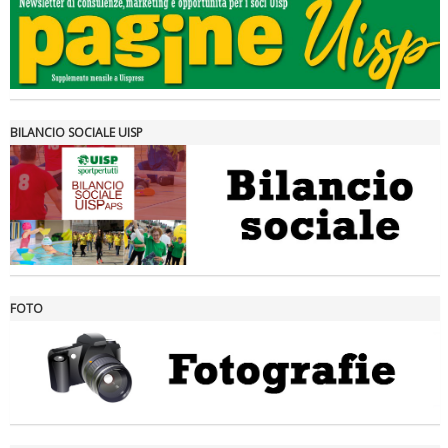
Tiziano Pesce a Radio InBlu2000 traccia il bilancio della stagione
BILANCIO SOCIALE UISP
FOTO
Ddl Lobby, Uisp: “Il Parlamento valorizzi le nostre specificità"