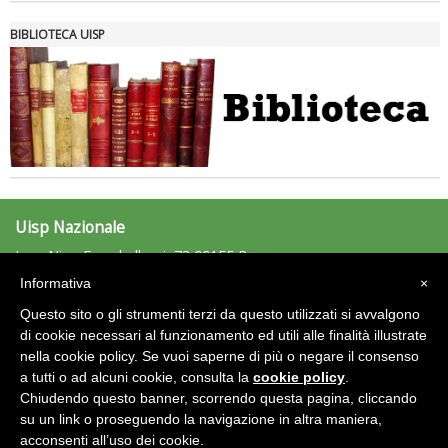
BIBLIOTECA UISP
Uisp Nazionale
L.go Nino Franchellucci, 73 00155 Roma
Tel: 06.439841 - Fax: 06.43984320
Informativa
×
uisp@uisp.it
e-mail:
Questo sito o gli strumenti terzi da questo utilizzati si avvalgono
C.F.: 97029170582
di cookie necessari al funzionamento ed utili alle finalità illustrate
nella cookie policy. Se vuoi saperne di più o negare il consenso
Area Riservata 2.0
a tutti o ad alcuni cookie, consulta la
cookie policy
.
Chiudendo questo banner, scorrendo questa pagina, cliccando
su un link o proseguendo la navigazione in altra maniera,
acconsenti all’uso dei cookie.