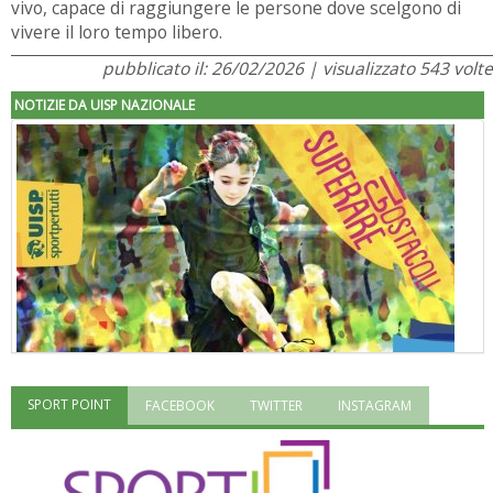
vivo, capace di raggiungere le persone dove scelgono di
vivere il loro tempo libero.
pubblicato il: 26/02/2026 | visualizzato 543 volte
NOTIZIE DA UISP NAZIONALE
SPORT POINT
FACEBOOK
TWITTER
INSTAGRAM
"Superare gli ostacoli": la relazione di Tiziano Pesce al CN Uisp