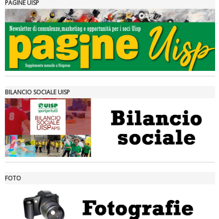
PAGINE UISP
Tiziano Pesce a Radio InBlu2000 traccia il bilancio della stagione
BILANCIO SOCIALE UISP
FOTO
Ddl Lobby, Uisp: “Il Parlamento valorizzi le nostre specificità"