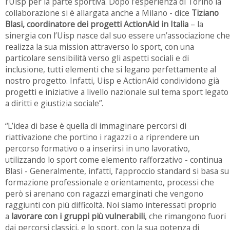
l’Uisp per la parte sportiva. Dopo l’esperienza di Torino la
collaborazione si è allargata anche a Milano - dice
Tiziano
Blasi, coordinatore dei progetti ActionAid in Italia
– la
sinergia con l’Uisp nasce dal suo essere un’associazione che
realizza la sua mission attraverso lo sport, con una
particolare sensibilità verso gli aspetti sociali e di
inclusione, tutti elementi che si legano perfettamente al
nostro progetto. Infatti, Uisp e ActionAid condividono già
progetti e iniziative a livello nazionale sul tema sport legato
a diritti e giustizia sociale”.
“L’idea di base è quella di immaginare percorsi di
riattivazione che portino i ragazzi o a riprendere un
percorso formativo o a inserirsi in uno lavorativo,
utilizzando lo sport come elemento rafforzativo - continua
Blasi - Generalmente, infatti, l’approccio standard si basa su
formazione professionale e orientamento, processi che
però si arenano con ragazzi emarginati che vengono
raggiunti con più difficoltà. Noi siamo interessati proprio
a
lavorare con i gruppi più vulnerabili
, che rimangono fuori
dai percorsi classici, e lo sport, con la sua potenza di