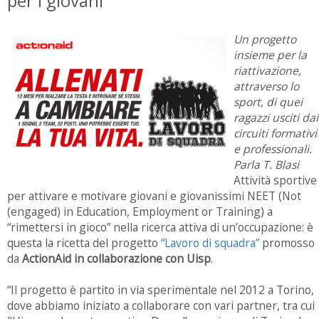
per i giovani
Un progetto
insieme per la
riattivazione,
attraverso lo
sport, di quei
ragazzi usciti dai
circuiti formativi
e professionali.
Parla T. Blasi
Attività sportive
per attivare e motivare giovani e giovanissimi NEET (Not
(engaged) in Education, Employment or Training) a
“rimettersi in gioco” nella ricerca attiva di un’occupazione: è
questa la ricetta del progetto
“Lavoro di squadra”
promosso
da
ActionAid in collaborazione con Uisp
.
“Il progetto è partito in via sperimentale nel 2012 a Torino,
dove abbiamo iniziato a collaborare con vari partner, tra cui