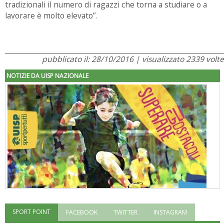
tradizionali il numero di ragazzi che torna a studiare o a
lavorare è molto elevato”.
porno
deutsche porno
pubblicato il: 28/10/2016 | visualizzato 2339 volte
NOTIZIE DA UISP NAZIONALE
SPORT POINT
FACEBOOK
TWITTER
INSTAGRAM
"Superare gli ostacoli": la relazione di Tiziano Pesce al CN Uisp