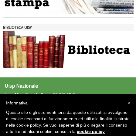
Tiziano Pesce nel Cda di Fondazione Terzjus: prima riunione a
Roma
BIBLIOTECA UISP
Uisp Nazionale
L.go Nino Franchellucci, 73 00155 Roma
Tel: 06.439841 - Fax: 06.43984320
Informativa
×
uisp@uisp.it
e-mail:
Questo sito o gli strumenti terzi da questo utilizzati si avvalgono
C.F.: 97029170582
di cookie necessari al funzionamento ed utili alle finalità illustrate
nella cookie policy. Se vuoi saperne di più o negare il consenso
Area Riservata 2.0
a tutti o ad alcuni cookie, consulta la
cookie policy
.