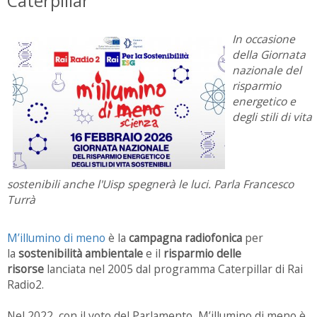
Caterpillar
In occasione
della Giornata
nazionale del
risparmio
energetico e
degli stili di vita
sostenibili anche l'Uisp spegnerà le luci. Parla Francesco
Turrà
M’illumino di meno
è la
campagna radiofonica
per
la
sostenibilità ambientale
e il
risparmio delle
risorse
lanciata nel 2005 dal programma Caterpillar di Rai
Radio2.
Nel 2022, con il voto del Parlamento, M’illumino di meno è