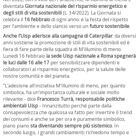
diventata
Giornata nazionale del risparmio energetico e
degli stili di vita sostenibili
(L. 34/2022). La Giornata si
celebra il
16 febbraio
di ogni anno: è la festa del rispetto
per l’ambiente e dello slancio verso un
futuro sostenibile
.
Anche l'Uisp aderisce alla campagna di Caterpillar
: da diversi
anni sostiene la promozione di stili di vita sostenibili ed è
fiera di fare parte della squadra di M'illumino di meno.
Lunedì 16 febbraio
la sede Uisp nazionale a Roma spegnerà
le luci dalle 16 alle 17
per sensibilizzare dipendenti e
collaboratori al risparmio energetico, per la salute delle
nostre comunità e del pianeta.
"L'adesione all'iniziativa M'Illumino di meno, per quanto
simbolica, ha un'importanza culturale e sociale molto
rilevante - dice
Francesco Turrà, responsabile politiche
ambientali Uisp
- Innanzitutto perché parte dalla
consapevolezza che qualcosa va fatto per invertire il trend
dei consumi e anche se per ora è puramente simbolico,
piano piano
sta diventando sempre più sistemico
. In
secondo luogo, i grandi cambiamenti richiedono tempo e