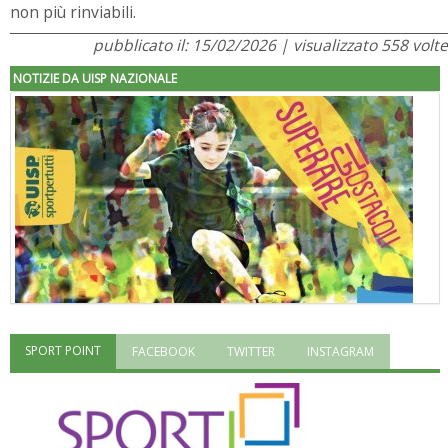
non più rinviabili.
pubblicato il: 15/02/2026 | visualizzato 558 volte
NOTIZIE DA UISP NAZIONALE
SPORT POINT
FACEBOOK
TWITTER
INSTAGRAM
"Superare gli ostacoli": la relazione di Tiziano Pesce al CN Uisp