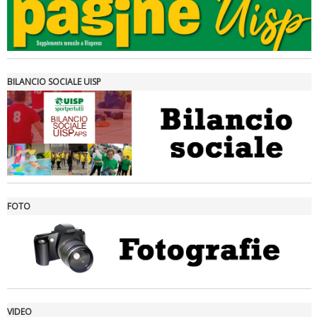
Tiziano Pesce a Radio InBlu2000 traccia il bilancio della stagione
BILANCIO SOCIALE UISP
FOTO
Ddl Lobby, Uisp: “Il Parlamento valorizzi le nostre specificità"
VIDEO