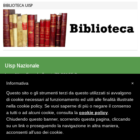
BIBLIOTECA UISP
Uisp Nazionale
L.go Nino Franchellucci, 73 00155 Roma
Tel: 06.439841 - Fax: 06.43984320
Informativa
×
uisp@uisp.it
e-mail:
Questo sito o gli strumenti terzi da questo utilizzati si avvalgono
C.F.: 97029170582
di cookie necessari al funzionamento ed utili alle finalità illustrate
nella cookie policy. Se vuoi saperne di più o negare il consenso
Area Riservata 2.0
a tutti o ad alcuni cookie, consulta la
cookie policy
.
Chiudendo questo banner, scorrendo questa pagina, cliccando
su un link o proseguendo la navigazione in altra maniera,
acconsenti all’uso dei cookie.