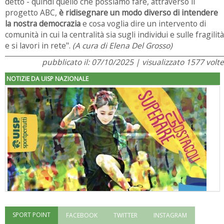
detto -
quindi quello che possiamo fare, attraverso il
progetto ABC,
è ridisegnare un modo diverso di intendere
la nostra democrazia
e cosa voglia dire un intervento di
comunità in cui la centralità sia sugli individui e sulle fragilità
e si lavori in rete
".
(A cura di Elena Del Grosso)
pubblicato il: 07/10/2025 | visualizzato 1577 volte
NOTIZIE DA UISP NAZIONALE
SPORT POINT
FACEBOOK
TWITTER
INSTAGRAM
"Superare gli ostacoli": la relazione di Tiziano Pesce al CN Uisp