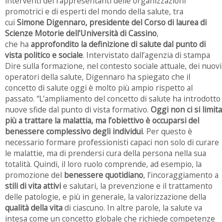
interventi dei rappresentanti delle organizzazioni
promotrici e di esperti del mondo della salute, tra
cui
Simone Digennaro, presidente del Corso di laurea di
Scienze Motorie dell'Università di Cassino
,
che ha
approfondito la definizione di salute dal punto di
vista politico e sociale
.
Intervistato dall’agenzia di stampa
Dire sulla formazione, nel contesto sociale attuale, dei nuovi
operatori della salute, Digennaro ha spiegato che il
concetto di salute oggi è molto più ampio rispetto al
passato. “L’ampliamento del concetto di salute ha introdotto
nuove sfide dal punto di vista formativo.
Oggi non ci si limita
più a trattare la malattia, ma l’obiettivo è occuparsi del
benessere complessivo
degli individui
. Per questo è
necessario formare professionisti capaci non solo di curare
le malattie, ma di prendersi cura della persona nella sua
totalità. Quindi, il loro ruolo comprende, ad esempio, la
promozione del
benessere quotidiano
, l’incoraggiamento a
stili di vita attivi
e salutari, la prevenzione e il trattamento
delle patologie, e più in generale, la valorizzazione della
qualità della vita
di ciascuno. In altre parole, la salute va
intesa come un concetto globale che richiede competenze