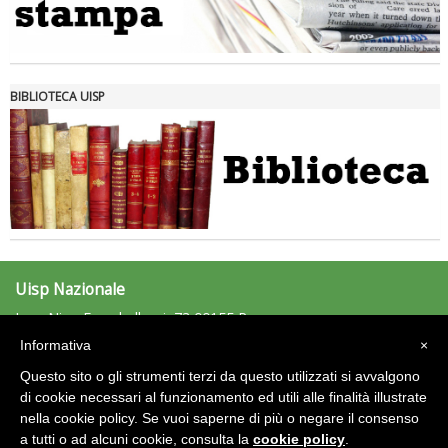
Tiziano Pesce nel Cda di Fondazione Terzjus: prima riunione a
Roma
BIBLIOTECA UISP
Uisp Nazionale
L.go Nino Franchellucci, 73 00155 Roma
Tel: 06.439841 - Fax: 06.43984320
Informativa
×
uisp@uisp.it
e-mail:
Questo sito o gli strumenti terzi da questo utilizzati si avvalgono
C.F.: 97029170582
di cookie necessari al funzionamento ed utili alle finalità illustrate
nella cookie policy. Se vuoi saperne di più o negare il consenso
Area Riservata 2.0
a tutti o ad alcuni cookie, consulta la
cookie policy
.