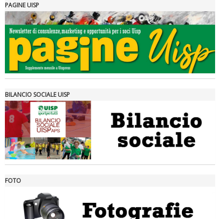
PAGINE UISP
Tiziano Pesce a Radio InBlu2000 traccia il bilancio della stagione
BILANCIO SOCIALE UISP
FOTO
Ddl Lobby, Uisp: “Il Parlamento valorizzi le nostre specificità"