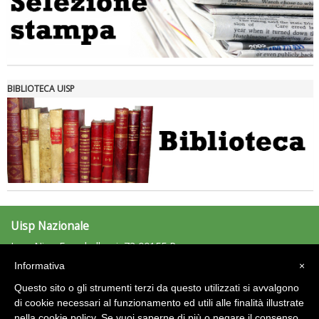
Tiziano Pesce nel Cda di Fondazione Terzjus: prima riunione a
Roma
BIBLIOTECA UISP
Uisp Nazionale
L.go Nino Franchellucci, 73 00155 Roma
Tel: 06.439841 - Fax: 06.43984320
Informativa
×
uisp@uisp.it
e-mail:
Questo sito o gli strumenti terzi da questo utilizzati si avvalgono
C.F.: 97029170582
di cookie necessari al funzionamento ed utili alle finalità illustrate
nella cookie policy. Se vuoi saperne di più o negare il consenso