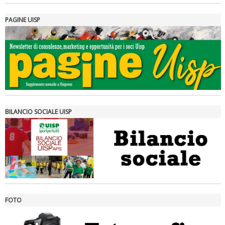
PAGINE UISP
Tiziano Pesce a Radio InBlu2000 traccia il bilancio della stagione
BILANCIO SOCIALE UISP
FOTO
Ddl Lobby, Uisp: “Il Parlamento valorizzi le nostre specificità"