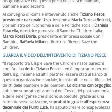
disuguaglianze che questa porta nella vita di bambini,
bambine e adolescenti.
Al convegno di Roma è intervenuto anche
Tiziano Pesce,
presidente nazionale Uisp
, insieme a
Maria Teresa Bellucci,
viceministro dell’Economia e delle Politiche sociali;
Daniela
Fatarella,
direttrice generale di Save the Children Italia;
Marco Rossi Doria,
presidente ell’impresa sociale Con i
Bambini,
Raffaela Milano
, direttrice Ricerca Save the
Children.
GUARDA IL VIDEO DELL'INTERVENTO DI TIZIANO PESCE
“Il rapporto tra Uisp e Save the Children nasce parecchi
anni fa – ha
detto Tiziano Pesce
– ed è importante per noi
dell’Uisp, insieme ad altri partner, essere stati al fianco di
questa organizzazione sociale, insostituibile nella difesa dei
diritti delle bambine e dei bambini.
Lo diciamo con orgoglio:
abbiamo superato gli anni bui del Covid, del postpandemia
e delle emergenze che si sono succedute, grazie ad una
rete interassociativa che,
soprattutto grazie all’esperienza
decennale dei Punti Luce,
ha saputo creare consapevolezza