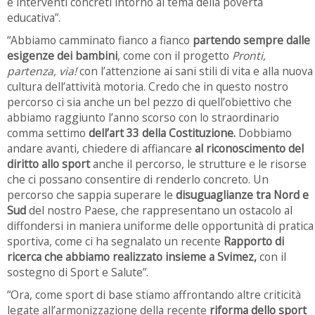
e interventi concreti intorno al tema della povertà
educativa”.
“Abbiamo camminato fianco a fianco
partendo sempre dalle
esigenze dei bambini
, come con il progetto
Pronti,
partenza, via!
con l’attenzione ai sani stili di vita e alla nuova
cultura dell’attività motoria. Credo che in questo nostro
percorso ci sia anche un bel pezzo di quell’obiettivo che
abbiamo raggiunto l’anno scorso con lo straordinario
comma settimo
dell’art 33 della Costituzione.
Dobbiamo
andare avanti, chiedere di affiancare
al riconoscimento del
diritto allo sport
anche il percorso, le strutture e le risorse
che ci possano consentire di renderlo concreto. Un
percorso che sappia superare le
disuguaglianze tra Nord e
Sud
del nostro Paese, che rappresentano un ostacolo al
diffondersi in maniera uniforme delle opportunità di pratica
sportiva, come ci ha segnalato un recente
Rapporto di
ricerca che abbiamo realizzato insieme a Svimez,
con il
sostegno di Sport e Salute”.
“Ora, come sport di base stiamo affrontando altre criticità
legate all’armonizzazione della recente
riforma dello sport