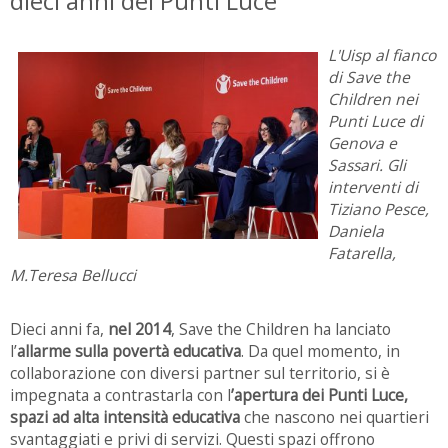
dieci anni dei Punti Luce
L'Uisp al fianco
di Save the
Children nei
Punti Luce di
Genova e
Sassari. Gli
interventi di
Tiziano Pesce,
Daniela
Fatarella,
M.Teresa Bellucci
Dieci anni fa,
n
el 2014
, Save the Children ha lanciato
l’
allarme sulla povertà educativa
. Da quel momento, in
collaborazione con diversi partner sul territorio, si è
impegnata a contrastarla con l
’apertura dei Punti Luce,
spazi ad alta intensità educativa
che nascono nei quartieri
svantaggiati e privi di servizi. Questi spazi offrono