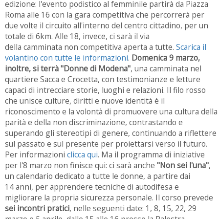
edizione: l'evento podistico al femminile partirà da Piazza
Roma alle 16 con la gara competitiva che percorrerà per
due volte il circuito all'interno del centro cittadino, per un
totale di 6km. Alle 18, invece, ci sarà il via
della
camminata
non competitiva aperta a tutte.
Scarica il
volantino con tutte le informazioni
.
Domenica 9 marzo,
inoltre, si terrà "Donne di Modena"
, una camminata nel
quartiere Sacca e Crocetta, con testimonianze e letture
capaci di intrecciare storie, luoghi e relazioni. Il filo rosso
che unisce culture, diritti e nuove identità è il
riconoscimento e la volontà di promuovere una cultura della
parità e della non discriminazione, contrastando e
superando gli stereotipi di genere, continuando a riflettere
sul passato e sul presente per proiettarsi verso il futuro.
Per informazioni
clicca qui
. Ma il programma di iniziative
per l'8 marzo non finisce qui: ci sarà anche
"Non sei l'una"
,
un calendario dedicato a tutte le donne, a partire dai
14 anni, per apprendere tecniche di autodifesa e
migliorare la propria sicurezza personale. Il corso prevede
sei incontri pratici
, nelle seguenti date: 1, 8, 15, 22, 29
marzo e 5 aprile, dalle 15 alle 16 presso la Palestra