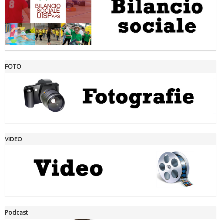
FOTO
Ddl Lobby, Uisp: “Il Parlamento valorizzi le nostre specificità"
VIDEO
La formazione Uisp rallenta ma prosegue anche in estate
Podcast