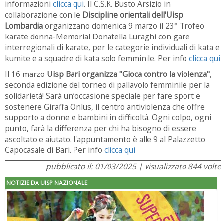
informazioni
clicca qui
. Il C.S.K. Busto Arsizio in
collaborazione con le
Discipline orientali dell'Uisp
Lombardia
organizzano domenica 9 marzo il 23° Trofeo
karate donna-Memorial Donatella Luraghi con gare
interregionali di karate, per le categorie individuali di kata e
kumite e a squadre di kata solo femminile. Per info
clicca qui
Il 16 marzo
Uisp Bari organizza "Gioca contro la violenza"
,
seconda edizione del torneo di pallavolo femminile per la
solidarietà! Sarà un’occasione speciale per fare sport e
sostenere Giraffa Onlus, il centro antiviolenza che offre
supporto a donne e bambini in difficoltà. Ogni colpo, ogni
punto, farà la differenza per chi ha bisogno di essere
ascoltato e aiutato. l'appuntamento è alle 9 al Palazzetto
Capocasale di Bari. Per info
clicca qui
pubblicato il: 01/03/2025 | visualizzato 844 volte
NOTIZIE DA UISP NAZIONALE