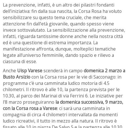
La prevenzione, infatti, è un altro dei pilastri fondanti
dell’iniziativa: fin dalla sua nascita, la Corsa Rosa ha voluto
sensibilizzare su questo tema cruciale, che merita
attenzione fin dall’età giovanile, quando spesso viene
invece sottovalutato. La sensibilizzazione alla prevenzione,
infatti, riguarda tantissime donne anche nella nostra città
ed è una questione di estrema importanza. La
manifestazione affronta, dunque, molteplici tematiche
legate all’universo femminile, dando spazio e rilievo a
ciascuna di esse.
Anche
Uisp Varese
scenderà in campo
domenica 2 marzo a
Busto Arsizio
con la Corsa rosa per le vie di Sacconago: in
programma c'è una camminata ludico motoria di 4.5
chilometri. Il ritrovo è alle 10, la partenza prevista per le
10.30, al parco dei Marinai di via Ferrini 6. Le iniziative per
l'8 marzo proseguiranno
la domenica successiva, 9 marzo,
con la Corsa rosa a Varese
: ci sarà una camminata in
compagnia di circa 4 chilometri intervallata da momenti
ludico ricreativi, il tutto in mezzo alla natura. Il ritrovo è
fissato alle 10 in piazza De Salvo 5 e la partenza alle 10.30.