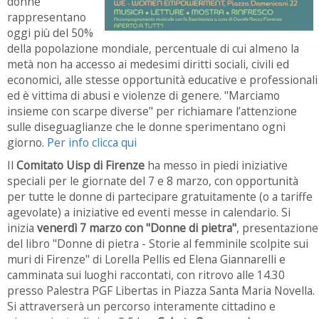
donne
rappresentano
oggi più del 50%
della popolazione mondiale, percentuale di cui almeno la
metà non ha accesso ai medesimi diritti sociali, civili ed
economici, alle stesse opportunità educative e professionali
ed è vittima di abusi e violenze di genere. "Marciamo
insieme con scarpe diverse" per richiamare l’attenzione
sulle diseguaglianze che le donne sperimentano ogni
giorno.
Per info clicca qui
Il
Comitato Uisp di Firenze
ha messo in piedi iniziative
speciali per le giornate del 7 e 8 marzo, con opportunità
per tutte le donne di partecipare gratuitamente (o a tariffe
agevolate) a iniziative ed eventi messe in calendario. Si
inizia
venerdì 7 marzo con "Donne di pietra"
, presentazione
del libro "Donne di pietra - Storie al femminile scolpite sui
muri di Firenze" di Lorella Pellis ed Elena Giannarelli e
camminata sui luoghi raccontati, con ritrovo alle 14.30
presso Palestra PGF Libertas in Piazza Santa Maria Novella.
Si attraverserà un percorso interamente cittadino e