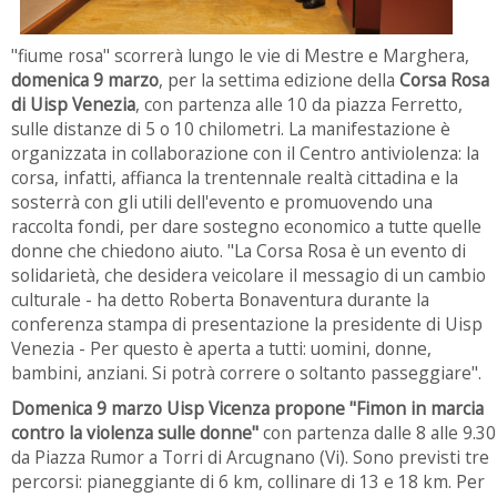
"fiume rosa" scorrerà lungo le vie di Mestre e Marghera,
domenica 9 marzo
, per la settima edizione della
Corsa Rosa
di Uisp Venezia
, con partenza alle 10 da piazza Ferretto,
sulle distanze di 5 o 10 chilometri. La manifestazione è
organizzata in collaborazione con il Centro antiviolenza: la
corsa, infatti, affianca la trentennale realtà cittadina e la
sosterrà con gli utili dell'evento e promuovendo una
raccolta fondi, per dare sostegno economico a tutte quelle
donne che chiedono aiuto. "La Corsa Rosa è un evento di
solidarietà, che desidera veicolare il messagio di un cambio
culturale - ha detto Roberta Bonaventura durante la
conferenza stampa di presentazione la presidente di Uisp
Venezia - Per questo è aperta a tutti: uomini, donne,
bambini, anziani. Si potrà correre o soltanto passeggiare".
Domenica 9 marzo Uisp Vicenza propone "Fimon in marcia
contro la violenza sulle donne"
con partenza dalle 8 alle 9.30
da Piazza Rumor a Torri di Arcugnano (Vi). Sono previsti tre
percorsi: pianeggiante di 6 km, collinare di 13 e 18 km. Per