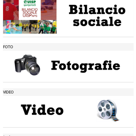
FOTO
Ddl Lobby, Uisp: “Il Parlamento valorizzi le nostre specificità"
VIDEO
La formazione Uisp rallenta ma prosegue anche in estate