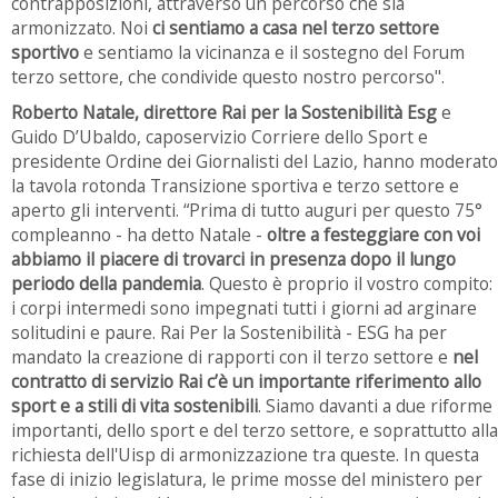
contrapposizioni, attraverso un percorso che sia
armonizzato. Noi
ci sentiamo a casa nel terzo settore
sportivo
e sentiamo la vicinanza e il sostegno del Forum
terzo settore, che condivide questo nostro percorso".
Roberto Natale, direttore Rai per la Sostenibilità Esg
e
Guido D’Ubaldo, caposervizio Corriere dello Sport e
presidente Ordine dei Giornalisti del Lazio, hanno moderato
la tavola rotonda Transizione sportiva e terzo settore e
aperto gli interventi. “Prima di tutto auguri per questo 75°
compleanno - ha detto Natale -
oltre a festeggiare con voi
abbiamo il piacere di trovarci in presenza dopo il lungo
periodo della pandemia
. Questo è proprio il vostro compito:
i corpi intermedi sono impegnati tutti i giorni ad arginare
solitudini e paure. Rai Per la Sostenibilità - ESG ha per
mandato la creazione di rapporti con il terzo settore e
nel
contratto di servizio Rai c’è un importante riferimento allo
sport e a stili di vita sostenibili
. Siamo davanti a due riforme
importanti, dello sport e del terzo settore, e soprattutto alla
richiesta dell'Uisp di armonizzazione tra queste. In questa
fase di inizio legislatura, le prime mosse del ministero per