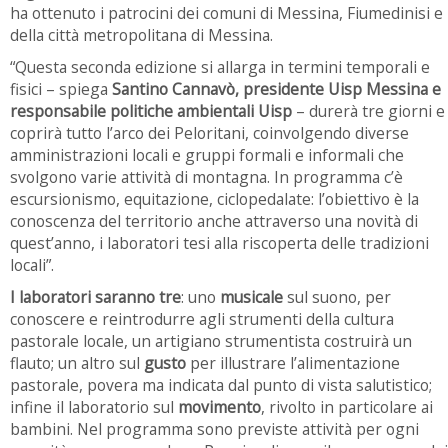
ha ottenuto i patrocini dei comuni di Messina, Fiumedinisi e
della città metropolitana di Messina.
“Questa seconda edizione si allarga in termini temporali e
fisici – spiega
Santino Cannavò, presidente Uisp Messina
e
responsabile politiche ambientali Uisp
– durerà tre giorni e
coprirà tutto l’arco dei Peloritani, coinvolgendo diverse
amministrazioni locali e gruppi formali e informali che
svolgono varie attività di montagna. In programma c’è
escursionismo, equitazione, ciclopedalate: l’obiettivo è la
conoscenza del territorio anche attraverso una novità di
quest’anno, i laboratori tesi alla riscoperta delle tradizioni
locali”.
I laboratori saranno tre
: uno
musicale
sul suono, per
conoscere e reintrodurre agli strumenti della cultura
pastorale locale, un artigiano strumentista costruirà un
flauto; un altro sul
gusto
per illustrare l’alimentazione
pastorale, povera ma indicata dal punto di vista salutistico;
infine il laboratorio sul
movimento
, rivolto in particolare ai
bambini. Nel programma sono previste attività per ogni