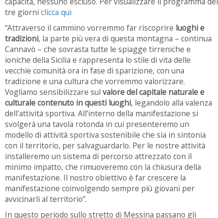
capacità, nessuno escluso. Per visualizzare il programma dei
tre giorni
clicca qui
“Attraverso il cammino vorremmo far riscoprire
luoghi e
tradizioni
, la parte più vera di questa montagna – continua
Cannavò – che sovrasta tutte le spiagge tirreniche e
ioniche della Sicilia e rappresenta lo stile di vita delle
vecchie comunità ora in fase di sparizione, con una
tradizione e una cultura che vorremmo valorizzare.
Vogliamo sensibilizzare sul
valore del capitale naturale e
culturale contenuto in questi luoghi
, legandolo alla valenza
dell’attività sportiva. All’interno della manifestazione si
svolgerà una tavola rotonda in cui presenteremo un
modello di attività sportiva sostenibile che sia in sintonia
con il territorio, per salvaguardarlo. Per le nostre attività
installeremo un sistema di percorso attrezzato con il
minimo impatto, che rimuoveremo con la chiusura della
manifestazione. Il nostro obiettivo è far crescere la
manifestazione coinvolgendo sempre più giovani per
avvicinarli al territorio”.
In questo periodo sullo stretto di Messina passano gli