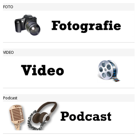
FOTO
Ddl Lobby, Uisp: “Il Parlamento valorizzi le nostre specificità"
VIDEO
La formazione Uisp rallenta ma prosegue anche in estate
Podcast