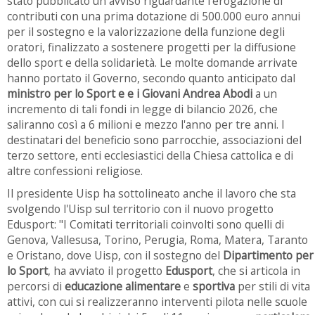
stato pubblicato un avviso riguardante l'erogazione di
contributi con una prima dotazione di 500.000 euro annui
per il sostegno e la valorizzazione della funzione degli
oratori, finalizzato a sostenere progetti per la diffusione
dello sport e della solidarietà. Le molte domande arrivate
hanno portato il Governo, secondo quanto anticipato dal
ministro per lo Sport e e i Giovani Andrea Abodi
a un
incremento di tali fondi in legge di bilancio 2026, che
saliranno così a 6 milioni e mezzo l'anno per tre anni. I
destinatari del beneficio sono parrocchie, associazioni del
terzo settore, enti ecclesiastici della Chiesa cattolica e di
altre confessioni religiose.
Il presidente Uisp ha sottolineato anche il lavoro che sta
svolgendo l'Uisp sul territorio con il nuovo progetto
Edusport: "I Comitati territoriali coinvolti sono quelli di
Genova, Vallesusa, Torino, Perugia, Roma, Matera, Taranto
e Oristano, dove Uisp, con il sostegno del
Dipartimento per
lo Sport
, ha avviato il progetto
Edusport
, che si articola in
percorsi di
educazione alimentare
e
sportiva
per stili di vita
attivi, con cui si realizzeranno interventi pilota nelle scuole