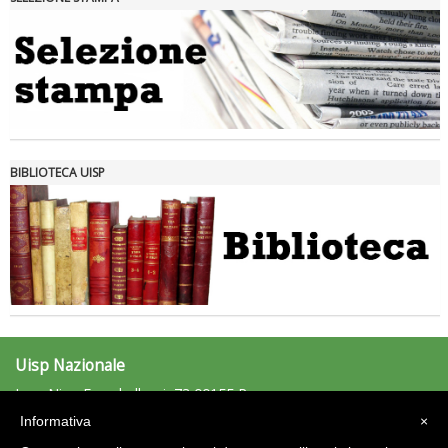
Tiziano Pesce nel Cda di Fondazione Terzjus: prima riunione a
Roma
BIBLIOTECA UISP
Uisp Nazionale
L.go Nino Franchellucci, 73 00155 Roma
Tel: 06.439841 - Fax: 06.43984320
Informativa
×
uisp@uisp.it
e-mail: