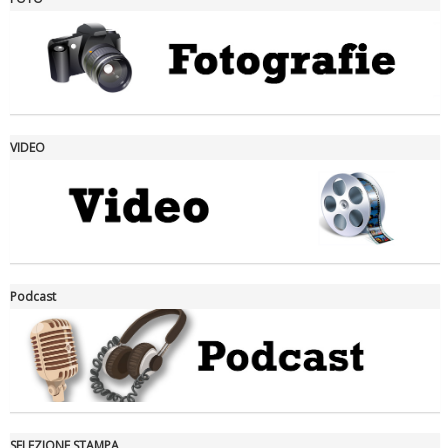
Ddl Lobby, Uisp: “Il Parlamento valorizzi le nostre specificità"
VIDEO
La formazione Uisp rallenta ma prosegue anche in estate
Podcast
SELEZIONE STAMPA