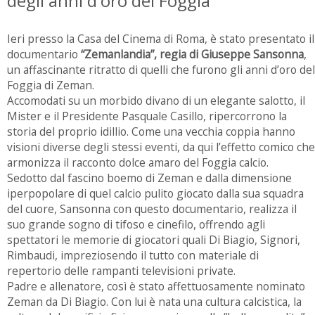
degli anni d'oro del Foggia
Ieri presso la Casa del Cinema di Roma, è stato presentato il
documentario
“Zemanlandia”, regia di Giuseppe Sansonna
,
un affascinante ritratto di quelli che furono gli anni d’oro del
Foggia di Zeman.
Accomodati su un morbido divano di un elegante salotto, il
Mister e il Presidente Pasquale Casillo, ripercorrono la
storia del proprio idillio. Come una vecchia coppia hanno
visioni diverse degli stessi eventi, da qui l’effetto comico che
armonizza il racconto dolce amaro del Foggia calcio.
Sedotto dal fascino boemo di Zeman e dalla dimensione
iperpopolare di quel calcio pulito giocato dalla sua squadra
del cuore, Sansonna con questo documentario, realizza il
suo grande sogno di tifoso e cinefilo, offrendo agli
spettatori le memorie di giocatori quali Di Biagio, Signori,
Rimbaudi, impreziosendo il tutto con materiale di
repertorio delle rampanti televisioni private.
Padre e allenatore, così è stato affettuosamente nominato
Zeman da Di Biagio. Con lui è nata una cultura calcistica, la