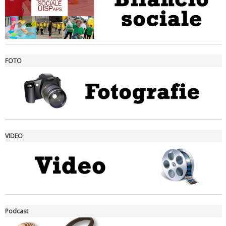
FOTO
Ddl Lobby, Uisp: “Il Parlamento valorizzi le nostre specificità"
VIDEO
La formazione Uisp rallenta ma prosegue anche in estate
Podcast