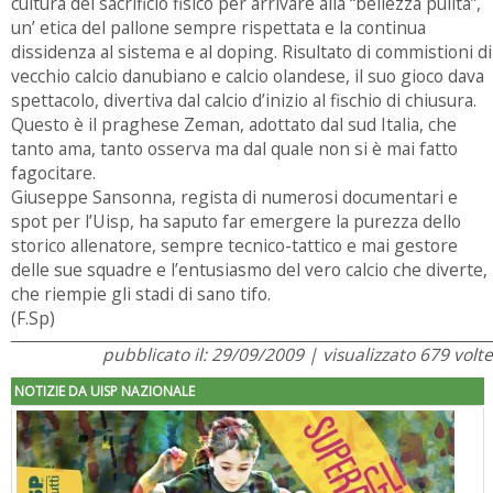
cultura del sacrificio fisico per arrivare alla “bellezza pulita”,
un’ etica del pallone sempre rispettata e la continua
dissidenza al sistema e al doping. Risultato di commistioni di
vecchio calcio danubiano e calcio olandese, il suo gioco dava
spettacolo, divertiva dal calcio d’inizio al fischio di chiusura.
Questo è il praghese Zeman, adottato dal sud Italia, che
tanto ama, tanto osserva ma dal quale non si è mai fatto
fagocitare.
Giuseppe Sansonna, regista di numerosi documentari e
spot per l’Uisp, ha saputo far emergere la purezza dello
storico allenatore, sempre tecnico-tattico e mai gestore
delle sue squadre e l’entusiasmo del vero calcio che diverte,
che riempie gli stadi di sano tifo.
(F.Sp)
pubblicato il: 29/09/2009 | visualizzato 679 volte
NOTIZIE DA UISP NAZIONALE