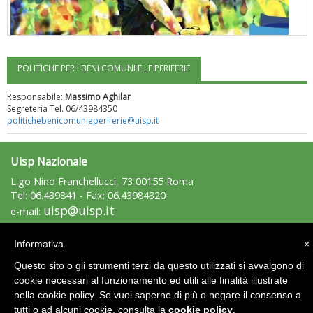
POLITICHE PER I BENI COMUNI E LE PERIFERIE
"Superare gli ostacoli": la relazione di Tiziano Pesce al CN Uisp
Responsabile:
Massimo Aghilar
Segreteria Tel. 06/43984350
politichebenicomunieperiferie@uisp.it
Uisp Nazionale
L.go Nino Franchellucci, 73 00155 Roma
Tel: 06.439841 - Fax: 06.43984320
uisp@uisp.it
e-mail:
C.F.: 97029170582
Informativa
×
Area Riservata 2.0
Luglio 2026: "Pensando con i piedi, si possono fare le
Questo sito o gli strumenti terzi da questo utilizzati si avvalgono di
rivoluzioni"
cookie necessari al funzionamento ed utili alle finalità illustrate
nella cookie policy. Se vuoi saperne di più o negare il consenso a
tutti o ad alcuni cookie, consulta la
cookie policy
.