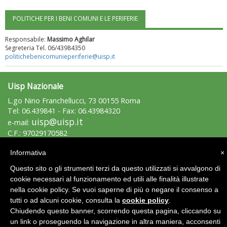
POLITICHE PER I BENI COMUNI E LE PERIFERIE
"Superare gli ostacoli": la relazione di Tiziano Pesce al CN Uisp
Responsabile:
Massimo Aghilar
Segreteria Tel. 06/43984350
politichebenicomunieperiferie@uisp.it
Uisp Nazionale
L.go Nino Franchellucci, 73 00155 Roma
Tel: 06.439841 - Fax: 06.43984320
uisp@uisp.it
e-mail:
C.F.: 97029170582
Informativa
×
Area Riservata 2.0
Luglio 2026: "Pensando con i piedi, si possono fare le
rivoluzioni"
Questo sito o gli strumenti terzi da questo utilizzati si avvalgono di
cookie necessari al funzionamento ed utili alle finalità illustrate
nella cookie policy. Se vuoi saperne di più o negare il consenso a
tutti o ad alcuni cookie, consulta la
cookie policy
.
Chiudendo questo banner, scorrendo questa pagina, cliccando su
un link o proseguendo la navigazione in altra maniera, acconsenti