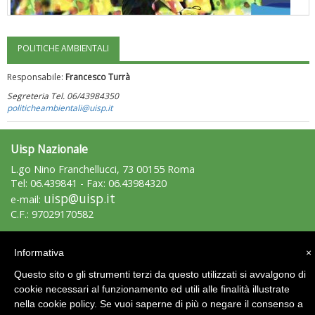
POLITICHE AMBIENTALI
"Superare gli ostacoli": la relazione di Tiziano Pesce al CN Uisp
Responsabile:
Francesco Turrà
Segreteria Tel. 06/43984350
politicheambientali@uisp.it
Uisp Nazionale
L.go Nino Franchellucci, 73 00155 Roma
Tel: 06.439841 - Fax: 06.43984320
uisp@uisp.it
e-mail:
C.F.: 97029170582
Luglio 2026: "Pensando con i piedi, si possono fare le
Area Riservata 2.0
Informativa
×
rivoluzioni"
Questo sito o gli strumenti terzi da questo utilizzati si avvalgono di
cookie necessari al funzionamento ed utili alle finalità illustrate
nella cookie policy. Se vuoi saperne di più o negare il consenso a