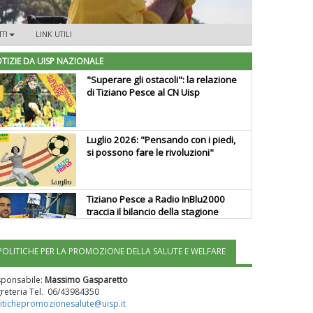
TI
LINK UTILI
TIZIE DA UISP NAZIONALE
"Superare gli ostacoli": la relazione
di Tiziano Pesce al CN Uisp
Luglio 2026: "Pensando con i piedi,
si possono fare le rivoluzioni"
Tiziano Pesce a Radio InBlu2000
traccia il bilancio della stagione
POLITICHE PER LA PROMOZIONE DELLA SALUTE E WELFARE
Ddl Lobby, Uisp: “Il Parlamento
valorizzi le nostre specificità"
sponsabile:
Massimo Gasparetto
reteria Tel. 06/43984350
itichepromozionesalute@uisp.it