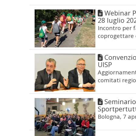
Webinar Po
28 luglio 20
Incontro per 
coprogettare c
Convenzion
UISP
Aggiornamento 
comitati regio
Seminario 
Sportpertutti
Bologna, 7 ap