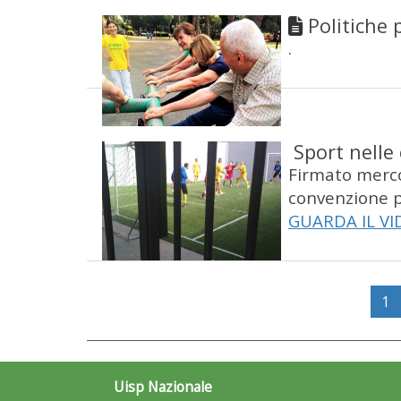
Politiche 
.
Sport nelle
Firmato mercol
convenzione p
GUARDA IL VI
1
Uisp Nazionale