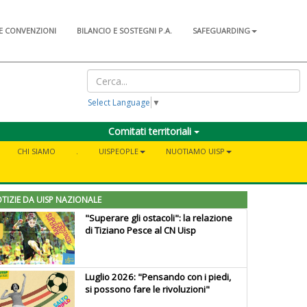
E CONVENZIONI
BILANCIO E SOSTEGNI P.A.
SAFEGUARDING
Select Language
▼
Comitati territoriali
CHI SIAMO
.
UISPEOPLE
NUOTIAMO UISP
TIZIE DA UISP NAZIONALE
"Superare gli ostacoli": la relazione
di Tiziano Pesce al CN Uisp
Luglio 2026: "Pensando con i piedi,
si possono fare le rivoluzioni"