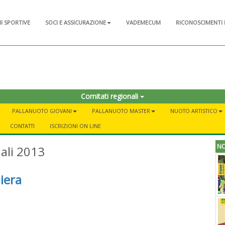
NI SPORTIVE
SOCI E ASSICURAZIONE
VADEMECUM
RICONOSCIMENTI 
Comitati regionali
PALLANUOTO GIOVANI
PALLANUOTO MASTER
NUOTO ARTISTICO
CONTATTI
ISCRIZIONI ON LINE
NO
ali 2013
iera