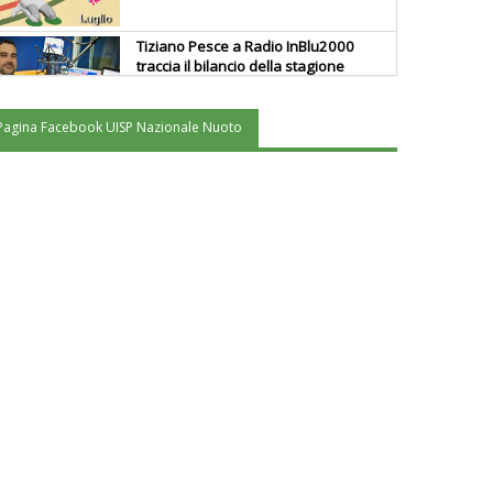
Tiziano Pesce a Radio InBlu2000
traccia il bilancio della stagione
Pagina Facebook UISP Nazionale Nuoto
Ddl Lobby, Uisp: “Il Parlamento
valorizzi le nostre specificità"
La formazione Uisp rallenta ma
prosegue anche in estate
Tiziano Pesce nel Cda di
Fondazione Terzjus: prima riunione
a Roma