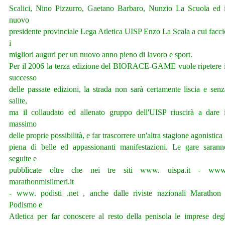
Scalici, Nino Pizzurro, Gaetano Barbaro, Nunzio La Scuola ed i
nuovo
presidente provinciale Lega Atletica UISP Enzo La Scala a cui facci
i
migliori auguri per un nuovo anno pieno di lavoro e sport.
Per il 2006 la terza edizione del BIORACE-GAME vuole ripetere i
successo
delle passate edizioni, la strada non sarà certamente liscia e senz
salite,
ma il collaudato ed allenato gruppo dell'UISP riuscirà a dare i
massimo
delle proprie possibilità, e far trascorrere un'altra stagione agonistica
piena di belle ed appassionanti manifestazioni. Le gare sarann
seguite e
pubblicate oltre che nei tre siti www. uispa.it - www
marathonmisilmeri.it
- www. podisti .net , anche dalle riviste nazionali Marathon 
Podismo e
Atletica per far conoscere al resto della penisola le imprese degl