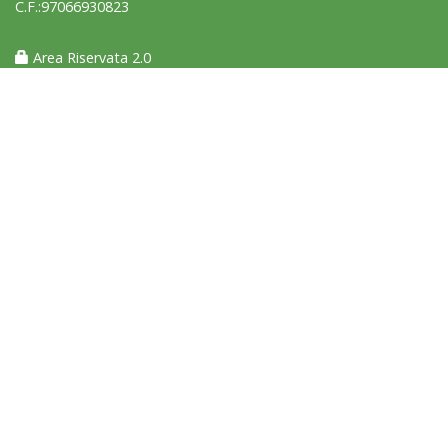
C.F.:97066930823
Area Riservata 2.0
Ddl Lobby, Uisp: “Il Parlamento valorizzi le nostre specificità"