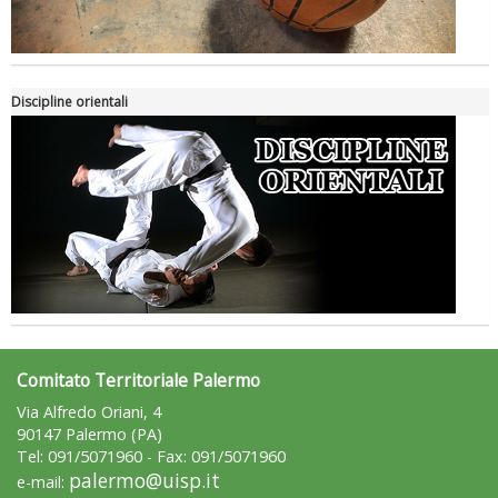
Luglio 2026: "Pensando con i piedi, si possono fare le
Discipline orientali
rivoluzioni"
Comitato Territoriale Palermo
Via Alfredo Oriani, 4
Tiziano Pesce a Radio InBlu2000 traccia il bilancio della stagione
90147 Palermo (PA)
Tel: 091/5071960 - Fax: 091/5071960
palermo@uisp.it
e-mail: