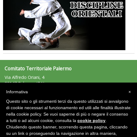
Comitato Territoriale Palermo
Via Alfredo Oriani, 4
Tiziano Pesce a Radio InBlu2000 traccia il bilancio della stagione
90147 Palermo (PA)
Tel: 091/5071960 - Fax: 091/5071960
Informativa
×
palermo@uisp.it
e-mail:
Questo sito o gli strumenti terzi da questo utilizzati si avvalgono
C.F.:97066930823
di cookie necessari al funzionamento ed utili alle finalità illustrate
nella cookie policy. Se vuoi saperne di più o negare il consenso
Area Riservata 2.0
a tutti o ad alcuni cookie, consulta la
cookie policy
.
Chiudendo questo banner, scorrendo questa pagina, cliccando
su un link o proseguendo la navigazione in altra maniera,