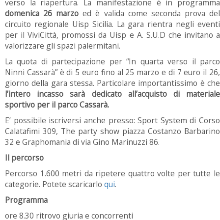
verso la riapertura. La manifestazione è in programma
domenica 26 marzo
ed è valida come seconda prova de
circuito regionale Uisp Sicilia. La gara rientra negli eventi
per il ViviCittà, promossi da Uisp e A. S.U.D che invitano a
valorizzare gli spazi palermitani.
La quota di partecipazione per “In quarta verso il parco
Ninni Cassarà” è di 5 euro fino al 25 marzo e di 7 euro il 26,
giorno della gara stessa. Particolare importantissimo è che
l’intero incasso sarà dedicato all’acquisto di materiale
sportivo per il parco Cassarà.
E’ possibile iscriversi anche presso: Sport System di Corso
Calatafimi 309, The party show piazza Costanzo Barbarino
32 e Graphomania di via Gino Marinuzzi 86.
Il percorso
Percorso 1.600 metri da ripetere quattro volte per tutte le
categorie. Potete scaricarlo
qui
.
Programma
ore 8.30 ritrovo giuria e concorrenti