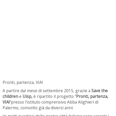
Pronti, partenza, VIA!
A partire dal mese di settembre 2015, grazie a
Save the
children
e
Uisp,
è ripartito il progetto “
Pronti, partenza,
VIA!
”presso l’istituto comprensivo Abba Alighieri di
Palermo, coinvolto già da diversi anni.
In molti quartieri delle nostre città italiane sono carenti i