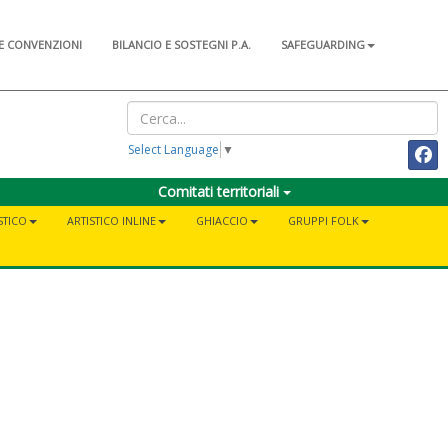
E CONVENZIONI
BILANCIO E SOSTEGNI P.A.
SAFEGUARDING
Select Language
▼
Comitati territoriali
STICO
ARTISTICO INLINE
GHIACCIO
GRUPPI FOLK