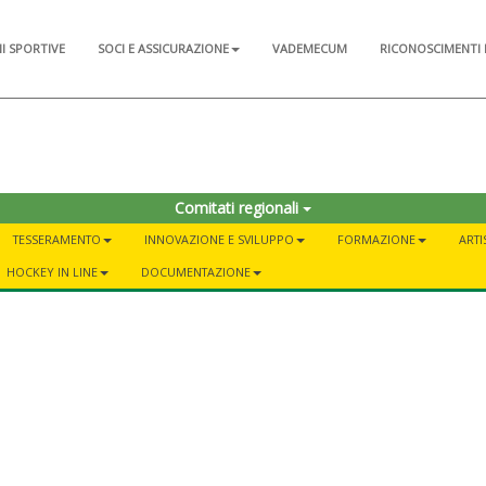
NI SPORTIVE
SOCI E ASSICURAZIONE
VADEMECUM
RICONOSCIMENTI 
o
Comitati regionali
TESSERAMENTO
INNOVAZIONE E SVILUPPO
FORMAZIONE
ARTI
HOCKEY IN LINE
DOCUMENTAZIONE