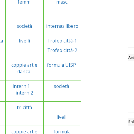
femm
.
masc.
società
internaz.libero
ta
livelli
Trofeo città-1
Trofeo città-2
Are
coppie art e
formula UISP
danza
intern 1
società
intern 2
tr. città
livelli
Rol
coppie art e
formula