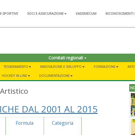
NI SPORTIVE
SOCI E ASSICURAZIONE
VADEMECUM
RICONOSCIMENTI 
o
Comitati regionali
TESSERAMENTO
INNOVAZIONE E SVILUPPO
FORMAZIONE
ARTI
HOCKEY IN LINE
DOCUMENTAZIONE
NO
Artistico
ICHE DAL 2001 AL 2015
Formula
Categoria