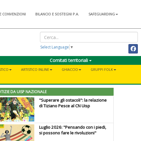
E CONVENZIONI
BILANCIO E SOSTEGNI P.A.
SAFEGUARDING
Select Language
▼
Comitati territoriali
STICO
ARTISTICO INLINE
GHIACCIO
GRUPPI FOLK
TIZIE DA UISP NAZIONALE
"Superare gli ostacoli": la relazione
di Tiziano Pesce al CN Uisp
Luglio 2026: "Pensando con i piedi,
si possono fare le rivoluzioni"