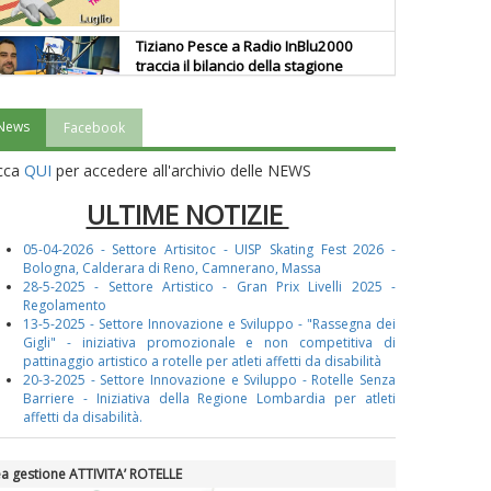
Tiziano Pesce a Radio InBlu2000
traccia il bilancio della stagione
News
Facebook
Ddl Lobby, Uisp: “Il Parlamento
valorizzi le nostre specificità"
icca
QUI
per accedere all'archivio delle NEWS
ULTIME NOTIZIE
La formazione Uisp rallenta ma
05-04-2026 - Settore Artisitoc - UISP Skating Fest 2026 -
prosegue anche in estate
Bologna, Calderara di Reno, Camnerano, Massa
28-5-2025 - Settore Artistico - Gran Prix Livelli 2025 -
Regolamento
13-5-2025 - Settore Innovazione e Sviluppo - "Rassegna dei
Tiziano Pesce nel Cda di
Gigli" - iniziativa promozionale e non competitiva di
Fondazione Terzjus: prima riunione
pattinaggio artistico a rotelle per atleti affetti da disabilità
a Roma
20-3-2025 - Settore Innovazione e Sviluppo - Rotelle Senza
Barriere -
Iniziativa della Regione Lombardia per atleti
affetti da disabilità.
a gestione ATTIVITA’ ROTELLE