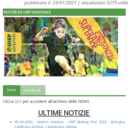
pubblicato il: 23/01/2021 | visualizzato 5275 volte
NOTIZIE DA UISP NAZIONALE
News
Facebook
"Superare gli ostacoli": la relazione di Tiziano Pesce al CN Uisp
Clicca
QUI
per accedere all'archivio delle NEWS
ULTIME NOTIZIE
05-04-2026 - Settore Artisitoc - UISP Skating Fest 2026 - Bologna,
Calderara di Reno, Camnerano, Massa