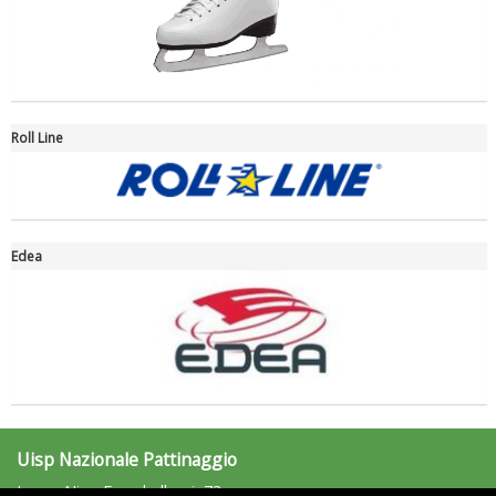
Roll Line
Edea
Ddl Lobby, Uisp: “Il Parlamento valorizzi le nostre specificità"
Uisp Nazionale Pattinaggio
Largo Nino Franchellucci, 73