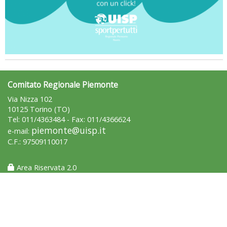
Tiziano Pesce a Radio InBlu2000 traccia il bilancio della stagione
Comitato Regionale Piemonte
Via Nizza 102
10125 Torino (TO)
Tel: 011/4363484 - Fax: 011/4366624
piemonte@uisp.it
e-mail:
C.F.: 97509110017
Area Riservata 2.0
Ddl Lobby, Uisp: “Il Parlamento valorizzi le nostre specificità"