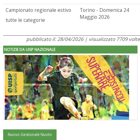
Campionato regionale estivo
Torino - Domenica 24
Maggio 2026
tutte le categorie
pubblicato il: 28/04/2026 | visualizzato 7709 volte
NOTIZIE DA UISP NAZIONALE
Nuovo Gestionale Nuoto
"Superare gli ostacoli": la relazione di Tiziano Pesce al CN Uisp