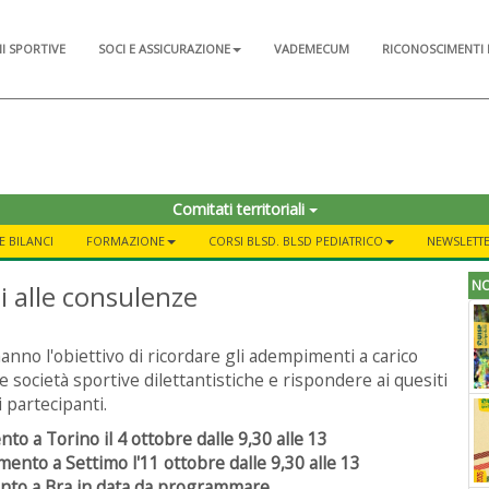
NI SPORTIVE
SOCI E ASSICURAZIONE
VADEMECUM
RICONOSCIMENTI 
Comitati territoriali
E BILANCI
FORMAZIONE
CORSI BLSD. BLSD PEDIATRICO
NEWSLETTE
NO
 alle consulenze
 hanno l'obiettivo di ricordare gli adempimenti a carico
 e società sportive dilettantistiche e rispondere ai quesiti
i partecipanti.
o a Torino il 4 ottobre dalle 9,30 alle 13
nto a Settimo l'11 ottobre dalle 9,30 alle 13
to a Bra in data da programmare