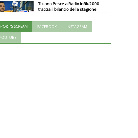
Tiziano Pesce a Radio InBlu2000
traccia il bilancio della stagione
SPORT'S SCREAM
FACEBOOK
INSTAGRAM
Ddl Lobby, Uisp: “Il Parlamento
valorizzi le nostre specificità"
YOUTUBE
La formazione Uisp rallenta ma
prosegue anche in estate
Tiziano Pesce nel Cda di
Fondazione Terzjus: prima riunione
a Roma