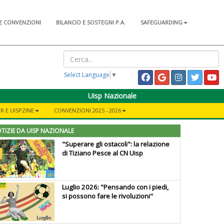
E CONVENZIONI
BILANCIO E SOSTEGNI P.A.
SAFEGUARDING
Select Language
▼
Uisp Nazionale
R E UISPZINE
CONVENZIONI 2025 - 2026
TIZIE DA UISP NAZIONALE
"Superare gli ostacoli": la relazione
di Tiziano Pesce al CN Uisp
Luglio 2026: "Pensando con i piedi,
si possono fare le rivoluzioni"