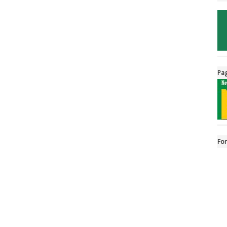
Pag
For