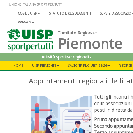
UNIONE ITALIANA SPORT PER TUTTI
COS'È L'UISP
STATUTO E REGOLAMENTI
SERVIZI ASSOCIAZIO
PRIVACY
Comitato Regionale
Piemonte
Attività sportive regionali
HOME
UISP PIEMONTE
SALTO TRIPLO UISP 25/26
RISORSE 
Appuntamenti regionali dedicati
Tutti gli incontri
delle associazioni
posti in diretta da
Primo appuntament
Secondo appuntame
Terzo appuntamen