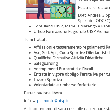
Relatrici e relatori
Dott. Andrea Gip
Sport dell'ODCEC
Consulenti UISP, Mariella Marengo e Paola
Ufficio Formazione Regionale UISP Piemon
Temi trattati:
Affiliazioni e tesseramento regolamenti R
Asd, Ssd, Aps, Coop Sportive Dilettantisti
Qualifiche Formative Attività Didattiche
Safeguarding
Adempimenti Burocratici e Fiscali
Entrata in vigore obbligo Partita Iva per 
Lavoro Sportivo
Volontariato e rimborso forfettario
Partecipazione libera
info →
piemonte@uisp.it
Agli appuntamenti sarà possibile partecipare si