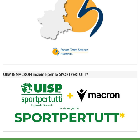
Tiziano Pesce nel Cda di Fondazione Terzjus: prima riunione a
Roma
UISP & MACRON insieme per lo SPORTPERTUTT*