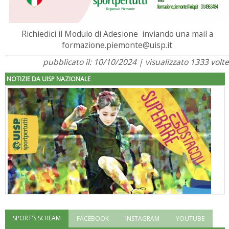
Richiedici il Modulo di Adesione inviando una mail a
formazione.piemonte@uisp.it
pubblicato il: 10/10/2024 | visualizzato 1333 volte
NOTIZIE DA UISP NAZIONALE
SPORT'S SCREAM
FACEBOOK
INSTAGRAM
YOUTUBE
"Superare gli ostacoli": la relazione di Tiziano Pesce al CN Uisp