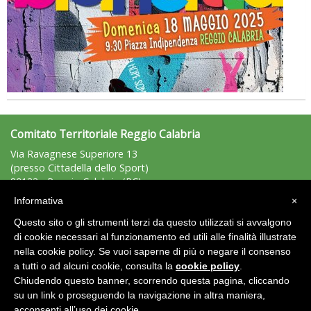
Comitato Territoriale Reggio Calabria
Via Ravagnese Superiore 13
(presso Cittadella dello Sport)
Tiziano Pesce nel Cda di Fondazione Terzjus: prima riunione a
89133 - Reggio Calabria (RC)
Roma
Tel: 333/4080052 - Fax:
Informativa
×
reggiocalabria@uisp.it
e-mail:
Questo sito o gli strumenti terzi da questo utilizzati si avvalgono
C.F.: 92023520809
di cookie necessari al funzionamento ed utili alle finalità illustrate
nella cookie policy. Se vuoi saperne di più o negare il consenso
Area Riservata 2.0
a tutti o ad alcuni cookie, consulta la
cookie policy
.
Chiudendo questo banner, scorrendo questa pagina, cliccando
su un link o proseguendo la navigazione in altra maniera,
acconsenti all’uso dei cookie.