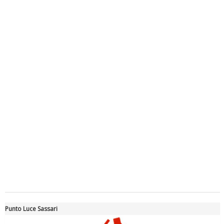
Luglio 2026: "Pensando con i piedi, si possono fare le
rivoluzioni"
Tiziano Pesce a Radio InBlu2000 traccia il bilancio della stagione
Punto Luce Sassari