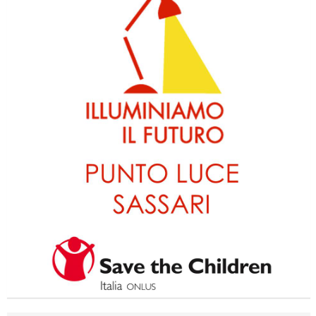
Ddl Lobby, Uisp: “Il Parlamento valorizzi le nostre specificità"