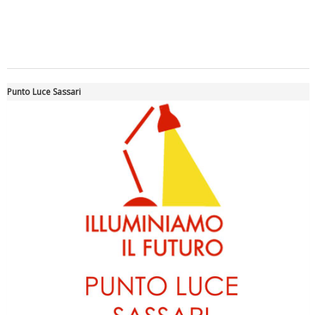
Tiziano Pesce a Radio InBlu2000 traccia il bilancio della stagione
Punto Luce Sassari
Ddl Lobby, Uisp: “Il Parlamento valorizzi le nostre specificità"