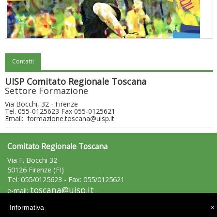
Contatti
"Superare gli ostacoli": la relazione di Tiziano Pesce al CN Uisp
UISP Comitato Regionale Toscana
Settore Formazione
Via Bocchi, 32 - Firenze
Tel. 055-0125623 Fax 055-0125621
Email: formazione.toscana@uisp.it
Comitato Regionale Toscana
Via F. Bocchi 32
50126 Firenze (FI)
Tel: 055/0125623 - Fax: 055/0125621
toscana@uisp.it
e-mail:
Luglio 2026: "Pensando con i piedi, si possono fare le
C.F.: 94019570483
rivoluzioni"
Informativa
×