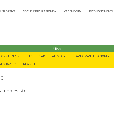
NI SPORTIVE
SOCI E ASSICURAZIONE
VADEMECUM
RICONOSCIMENTI 
Uisp
 CONSULENZE
LEGHE ED AREE DI ATTIVITA'
GRANDI MANIFESTAZIONI
 2016-2017
NEWSLETTER
te
a non esiste.