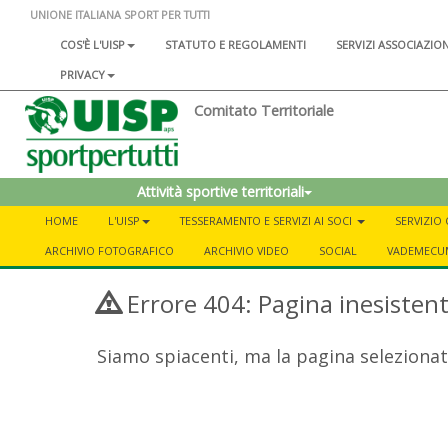
UNIONE ITALIANA SPORT PER TUTTI
COS'È L'UISP
STATUTO E REGOLAMENTI
SERVIZI ASSOCIAZIO
PRIVACY
Comitato Territoriale
Attività sportive territoriali
HOME
L'UISP
TESSERAMENTO E SERVIZI AI SOCI
SERVIZIO
ARCHIVIO FOTOGRAFICO
ARCHIVIO VIDEO
SOCIAL
VADEMECUM
Errore 404: Pagina inesisten
Siamo spiacenti, ma la pagina selezionat