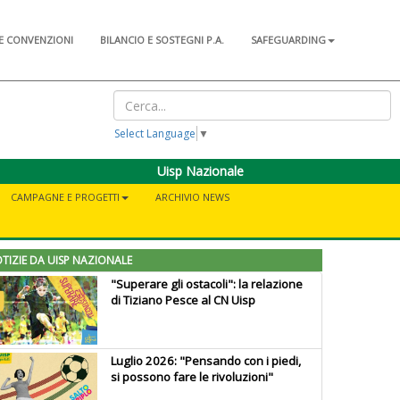
E CONVENZIONI
BILANCIO E SOSTEGNI P.A.
SAFEGUARDING
Select Language
▼
Uisp Nazionale
CAMPAGNE E PROGETTI
ARCHIVIO NEWS
TIZIE DA UISP NAZIONALE
"Superare gli ostacoli": la relazione
di Tiziano Pesce al CN Uisp
Luglio 2026: "Pensando con i piedi,
si possono fare le rivoluzioni"