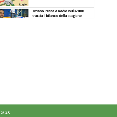
Tiziano Pesce a Radio InBlu2000
traccia il bilancio della stagione
Ddl Lobby, Uisp: “Il Parlamento
valorizzi le nostre specificità"
La formazione Uisp rallenta ma
prosegue anche in estate
Tiziano Pesce nel Cda di
Fondazione Terzjus: prima riunione
a Roma
ta 2.0