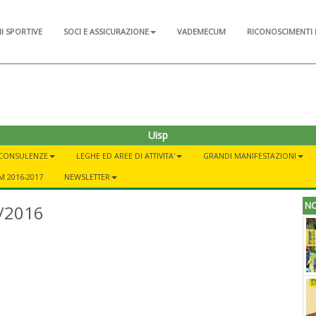
NI SPORTIVE
SOCI E ASSICURAZIONE
VADEMECUM
RICONOSCIMENTI 
Uisp
 CONSULENZE
LEGHE ED AREE DI ATTIVITA'
GRANDI MANIFESTAZIONI
 2016-2017
NEWSLETTER
NO
5/2016