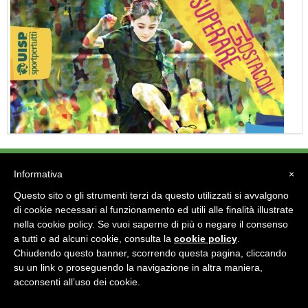
"Superare gli ostacoli": la relazione di Tiziano Pesce al CN Uisp
Informativa
×
Tel: - Fax:
Questo sito o gli strumenti terzi da questo utilizzati si avvalgono
e-mail:
di cookie necessari al funzionamento ed utili alle finalità illustrate
nella cookie policy. Se vuoi saperne di più o negare il consenso
Area Riservata 2.0
a tutti o ad alcuni cookie, consulta la
cookie policy
.
Chiudendo questo banner, scorrendo questa pagina, cliccando
su un link o proseguendo la navigazione in altra maniera,
acconsenti all’uso dei cookie.