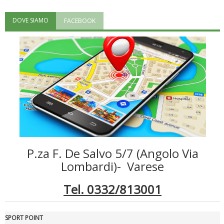
DOVE SIAMO
FACEBOOK
"Superare gli ostacoli": la relazione di Tiziano Pesce al CN Uisp
P.za F. De Salvo 5/7 (Angolo Via
Luglio 2026: "Pensando con i piedi, si possono fare le
Lombardi)- Varese
rivoluzioni"
Tel. 0332/813001
SPORT POINT