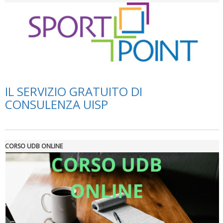
Tiziano Pesce a Radio InBlu2000 traccia il bilancio della stagione
IL SERVIZIO GRATUITO DI
CONSULENZA UISP
CORSO UDB ONLINE
Ddl Lobby, Uisp: “Il Parlamento valorizzi le nostre specificità"