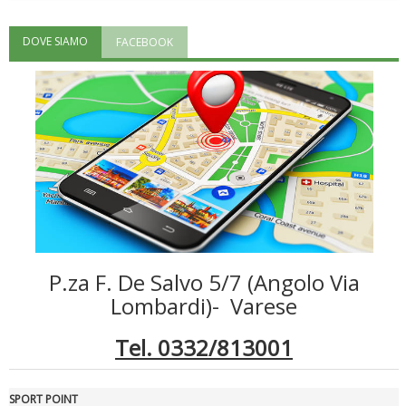
DOVE SIAMO
FACEBOOK
"Superare gli ostacoli": la relazione di Tiziano Pesce al CN Uisp
P.za F. De Salvo 5/7 (Angolo Via
Luglio 2026: "Pensando con i piedi, si possono fare le
Lombardi)- Varese
rivoluzioni"
Tel. 0332/813001
SPORT POINT