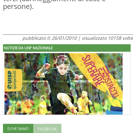
persone).
pubblicato il: 26/01/2010 | visualizzato 10158 volte
NOTIZIE DA UISP NAZIONALE
DOVE SIAMO
FACEBOOK
"Superare gli ostacoli": la relazione di Tiziano Pesce al CN Uisp