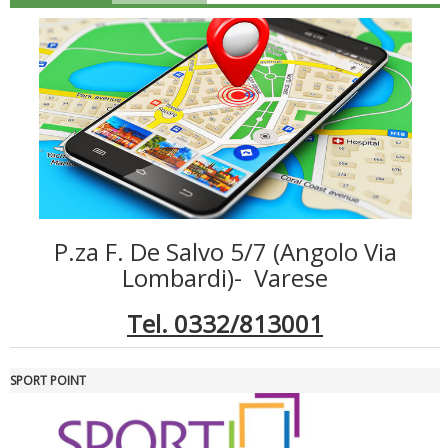
P.za F. De Salvo 5/7 (Angolo Via
Luglio 2026: "Pensando con i piedi, si possono fare le
Lombardi)- Varese
rivoluzioni"
Tel. 0332/813001
SPORT POINT