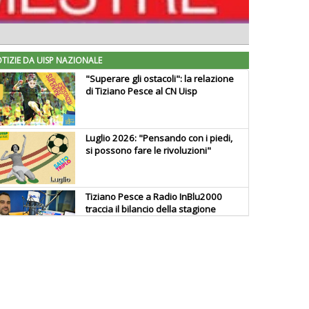
TIZIE DA UISP NAZIONALE
"Superare gli ostacoli": la relazione
di Tiziano Pesce al CN Uisp
Luglio 2026: "Pensando con i piedi,
si possono fare le rivoluzioni"
Tiziano Pesce a Radio InBlu2000
traccia il bilancio della stagione
Ddl Lobby, Uisp: “Il Parlamento
valorizzi le nostre specificità"