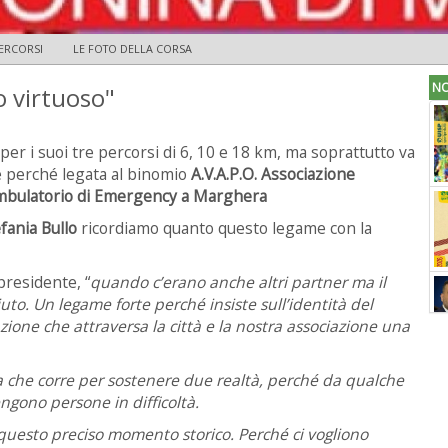
PERCORSI
LE FOTO DELLA CORSA
NO
o virtuoso"
er i suoi tre percorsi di 6, 10 e 18 km, ma soprattutto va
e perché legata al binomio
A.V.A.P.O. Associazione
iambulatorio di Emergency a Marghera
fania Bullo
ricordiamo quanto questo legame con la
 presidente, “
quando c’erano anche altri partner ma il
to. Un legame forte perché insiste sull’identità del
ione che attraversa la città e la nostra associazione una
na che corre per sostenere due realtà, perché da qualche
engono persone in difficoltà.
questo preciso momento storico. Perché ci vogliono