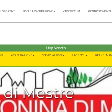
NI SPORTIVE
SOCI E ASSICURAZIONE
VADEMECUM
RICONOSCIMENTI 
Uisp Veneto
ONI
ASSICURAZIONE
SERVIZI AI SOCI
PROGETTI
GRANDI MAN
 di Mestre