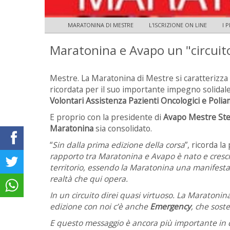
MARATONINA DI MESTRE
L'ISCRIZIONE ON LINE
I 
Maratonina e Avapo un "circuit
Mestre. La Maratonina di Mestre si caratterizza p
ricordata per il suo importante impegno solidal
Volontari Assistenza Pazienti Oncologici e Pol
E proprio con la presidente di
Avapo Mestre Ste
Maratonina
sia consolidato.
“
Sin dalla prima edizione della corsa
”, ricorda la
rapporto tra Maratonina e Avapo è nato e cresciu
territorio, essendo la Maratonina una manifestaz
realtà che qui opera.
In un circuito direi quasi virtuoso. La Maratoni
edizione con noi c’è anche
Emergency
, che sost
E questo messaggio è ancora più importante in 