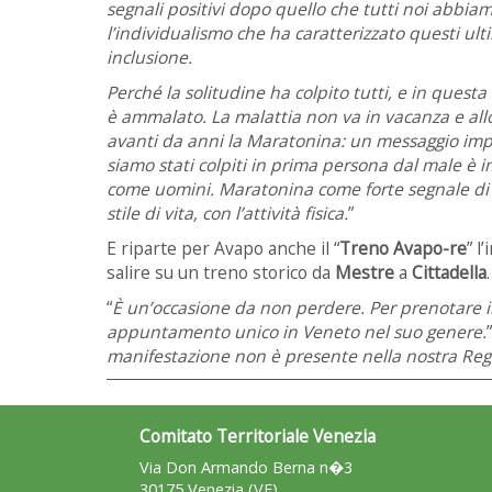
segnali positivi dopo quello che tutti noi abbiamo
l’individualismo che ha caratterizzato questi ult
inclusione.
Perché la solitudine ha colpito tutti, e in questa
è ammalato. La malattia non va in vacanza e allo
avanti da anni la Maratonina: un messaggio impo
siamo stati colpiti in prima persona dal male è
come uomini. Maratonina come forte segnale di s
stile di vita, con l’attività fisica.
”
E riparte per Avapo anche il “
Treno Avapo-re
” l
salire su un treno storico da
Mestre
a
Cittadella
.
“
È un’occasione da non perdere. Per prenotare il
appuntamento unico in Veneto nel suo genere.
manifestazione non è presente nella nostra Regio
Comitato Territoriale Venezia
Via Don Armando Berna n�3
30175 Venezia (VE)