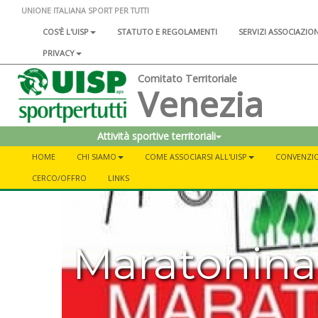
UNIONE ITALIANA SPORT PER TUTTI
COS'È L'UISP
STATUTO E REGOLAMENTI
SERVIZI ASSOCIAZIO
PRIVACY
Comitato Territoriale
Venezia
Attività sportive territoriali
HOME
CHI SIAMO
COME ASSOCIARSI ALL'UISP
CONVENZI
CERCO/OFFRO
LINKS
Maratonina