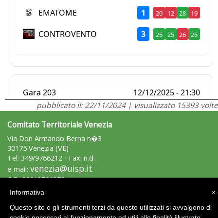
pubblicato il: 22/11/2024 | visualizzato 15393 volte
Comitato Territoriale Venezia
Via Don Armando Berna n�3
30175 Venezia (VE)
Tel: 349/9766212 - Fax: n.d.
venezia@uisp.it
e-mail:
C.F.: 90018700279
Informativa
×
Area Riservata 2.0
Questo sito o gli strumenti terzi da questo utilizzati si avvalgono di
cookie necessari al funzionamento ed utili alle finalità illustrate