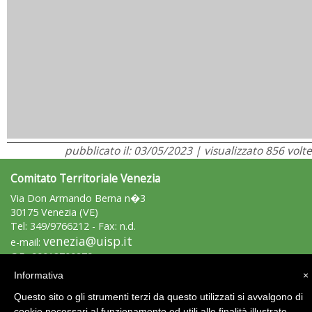
pubblicato il: 03/05/2023 | visualizzato 856 volte
Comitato Territoriale Venezia
Via Don Armando Berna n�3
30175 Venezia (VE)
Tel: 349/9766212 - Fax: n.d.
venezia@uisp.it
e-mail:
C.F.: 90018700279
Informativa
×
Area Riservata 2.0
Questo sito o gli strumenti terzi da questo utilizzati si avvalgono di
cookie necessari al funzionamento ed utili alle finalità illustrate